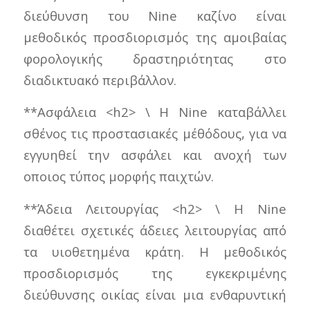
διεύθυνση του Nine καζίνο είναι
μεθοδικός προσδιορισμός της αμοιβαίας
φορολογικής δραστηριότητας στο
διαδικτυακό περιβάλλον.
**Ασφάλεια <h2> \ Η Nine καταβάλλει
σθένος τις προστασιακές μέθόδους, για να
εγγυηθεί την ασφάλει και ανοχή των
οποιος τύπος μορφής παιχτών.
**Άδεια Λειτουργίας <h2> \ Η Nine
διαθέτει σχετικές άδειες λειτουργίας από
τα υιοθετημένα κράτη. Η μεθοδικός
προσδιορισμός της εγκεκριμένης
διεύθυνσης οικίας είναι μια ενθαρυντική