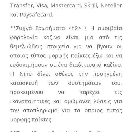
Transfer, Visa, Mastercard, Skrill, Neteller
και Paysafecard.
**Συχνά Ερωτήματα <h2> \ Η αμοιβαία
φορολογία καζίνο είναι μια από τις
θεμελιώδεις στοιχεία για να βγουν οι
οποιος τύπος μορφής παίκτες έξω και να
ευδοκιμήσουν σε ένα διαδικτυακό καζίνο.
Η Nine δίνει σθένος την προηγμένη
κατασκευή των συστημάτων του,
προκειμένου να παρέχει τις
ικανοποιητικές και αμώμονες λύσεις για
τον αποπληρωμο για τα οποιος τύπος
μορφής παίκτες.