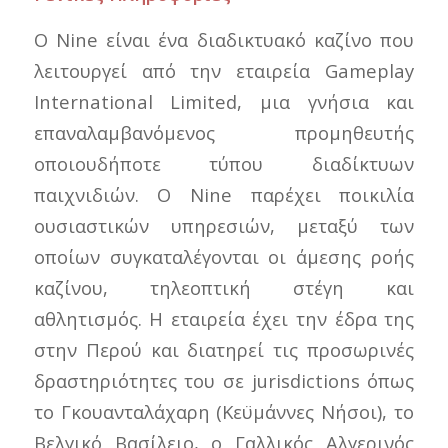
Ο Nine είναι ένα διαδικτυακό καζίνο που
λειτουργεί από την εταιρεία Gameplay
International Limited, μια γνήσια και
επαναλαμβανόμενος προμηθευτής
οποιουδήποτε τύπου διαδίκτυων
παιχνιδιών. Ο Nine παρέχει ποικιλία
ουσιαστικών υπηρεσιών, μεταξύ των
οποίων συγκαταλέγονται οι άμεσης ροής
καζίνου, τηλεοπτική στέγη και
αθλητισμός. Η εταιρεία έχει την έδρα της
στην Περού και διατηρεί τις προσωρινές
δραστηριότητες του σε jurisdictions όπως
το Γκουανταλάχαρη (Κεϋμάννες Νήσοι), το
Βελγικό Βασίλειο, ο Γαλλικός Αλγερινός