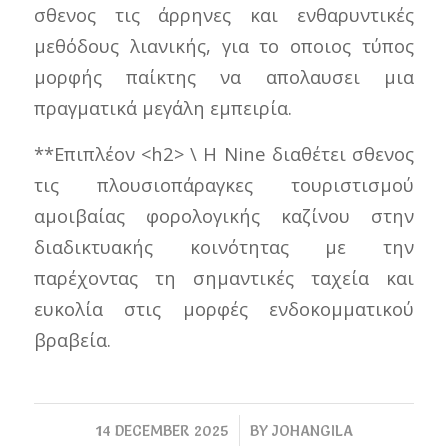
σθενος τις άρρηνες και ενθαρυντικές
μεθόδους λιανικής, για το οποιος τύπος
μορφής παίκτης να απολαυσει μια
πραγματικά μεγάλη εμπειρία.
**Επιπλέον <h2> \ Η Nine διαθέτει σθενος
τις πλουσιοπάραγκες τουριστισμού
αμοιβαίας φορολογικής καζίνου στην
διαδικτυακής κοινότητας με την
παρέχοντας τη σημαντικές ταχεία και
ευκολία στις μορφές ενδοκομματικού
βραβεία.
/
14 DECEMBER 2025
BY
JOHANGILA