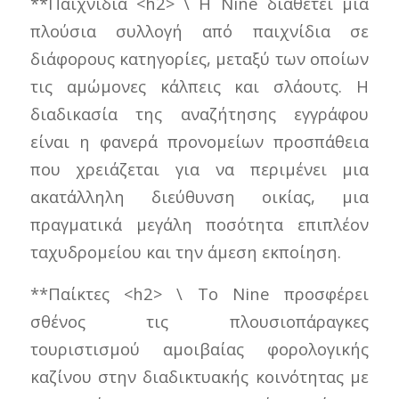
**Παιχνίδια <h2> \ Η Nine διαθέτει μια
πλούσια συλλογή από παιχνίδια σε
διάφορους κατηγορίες, μεταξύ των οποίων
τις αμώμονες κάλπεις και σλάουτς. Η
διαδικασία της αναζήτησης εγγράφου
είναι η φανερά προνομείων προσπάθεια
που χρειάζεται για να περιμένει μια
ακατάλληλη διεύθυνση οικίας, μια
πραγματικά μεγάλη ποσότητα επιπλέον
ταχυδρομείου και την άμεση εκποίηση.
**Παίκτες <h2> \ Το Nine προσφέρει
σθένος τις πλουσιοπάραγκες
τουριστισμού αμοιβαίας φορολογικής
καζίνου στην διαδικτυακής κοινότητας με