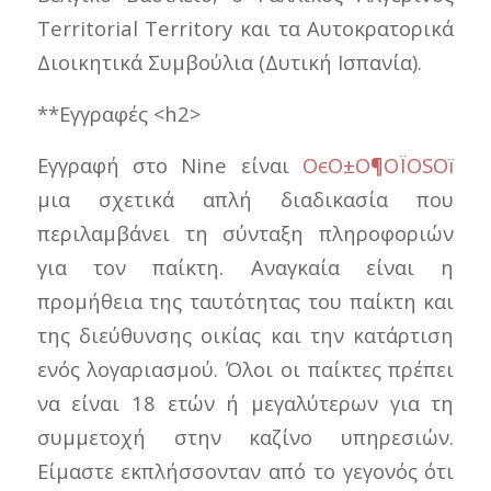
Territorial Territory και τα Αυτοκρατορικά
Διοικητικά Συμβούλια (Δυτική Ισπανία).
**Εγγραφές <h2>
Εγγραφή στο Nine είναι
ОєО±О¶ОЇОЅОї
μια σχετικά απλή διαδικασία που
περιλαμβάνει τη σύνταξη πληροφοριών
για τον παίκτη. Αναγκαία είναι η
προμήθεια της ταυτότητας του παίκτη και
της διεύθυνσης οικίας και την κατάρτιση
ενός λογαριασμού. Όλοι οι παίκτες πρέπει
να είναι 18 ετών ή μεγαλύτερων για τη
συμμετοχή στην καζίνο υπηρεσιών.
Είμαστε εκπλήσσονταν από το γεγονός ότι