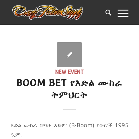
NEW EVENT
BOOM BET የእድል ሙከራ
ትምህርት
እድል ሙከራ በጣሁ እድም (B-Boom) ክቡሮች 1995
ዓ.ም.