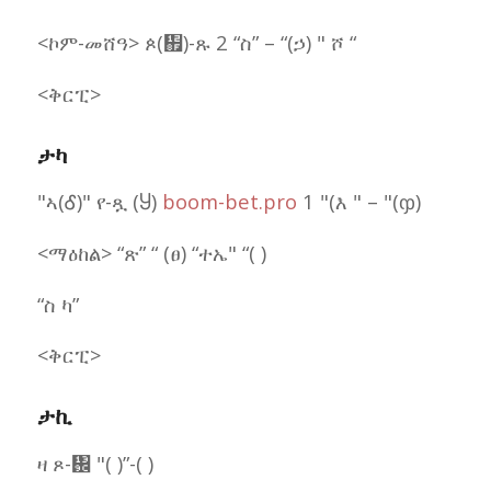
<ኮም-መሸዓ> ጶ(኏)-ጹ 2 “ስ” – “(ኃ) " ሾ “
<ቅርፒ>
ታካ
"ኣ(Ꮄ)" የ-ጿ (Ⴘ)
boom-bet.pro
1 "(እ " – "(ჶ)
<ማዕከል> “ጽ” “ (ፀ) “ተኤ" “( )
“ስ ካ”
<ቅርፒ>
ታኪ
ዛ ጾ-᎜ "( )”-( )