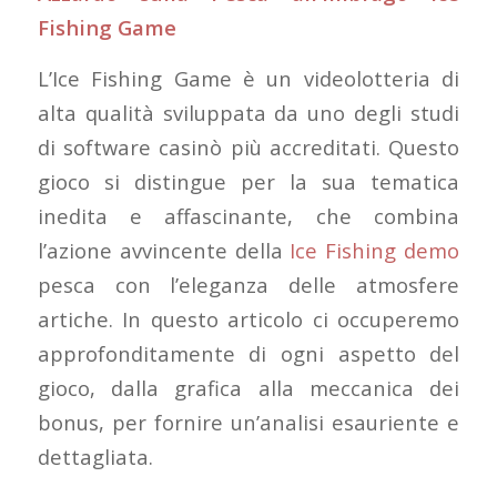
Fishing Game
L’Ice Fishing Game è un videolotteria di
alta qualità sviluppata da uno degli studi
di software casinò più accreditati. Questo
gioco si distingue per la sua tematica
inedita e affascinante, che combina
l’azione avvincente della
Ice Fishing demo
pesca con l’eleganza delle atmosfere
artiche. In questo articolo ci occuperemo
approfonditamente di ogni aspetto del
gioco, dalla grafica alla meccanica dei
bonus, per fornire un’analisi esauriente e
dettagliata.