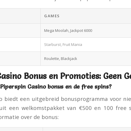
GAMES
Mega Moolah, Jackpot 6000
Starburst, Fruit Mania
Roulette, Blackjack
Casino Bonus en Promoties: Geen 
Piperspin Casino bonus en de free spins?
no biedt een uitgebreid bonusprogramma voor nie
uit een welkomstpakket van €500 en 100 free s
formatie over de bonus: