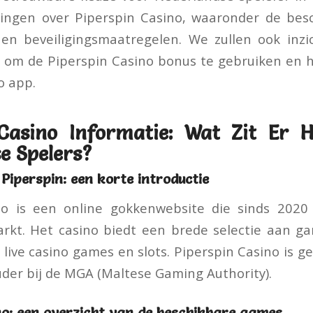
ingen over Piperspin Casino, waaronder de bes
en beveiligingsmaatregelen. We zullen ook inzi
 om de Piperspin Casino bonus te gebruiken en h
o app.
 Casino Informatie: Wat Zit Er H
e Spelers?
Piperspin: een korte introductie
no is een online gokkenwebsite die sinds 2020 
rkt. Het casino biedt een brede selectie aan g
live casino games en slots. Piperspin Casino is g
ouder bij de MGA (Maltese Gaming Authority).
no: een overzicht van de beschikbare games