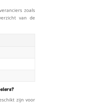
eranciers zoals
verzicht van de
elers?
eschikt zijn voor