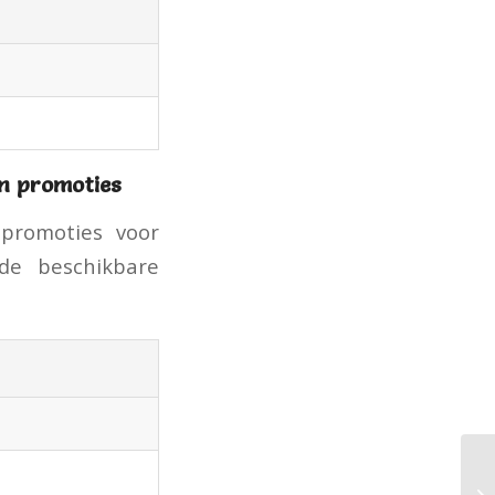
en promoties
promoties voor
de beschikbare
Sp