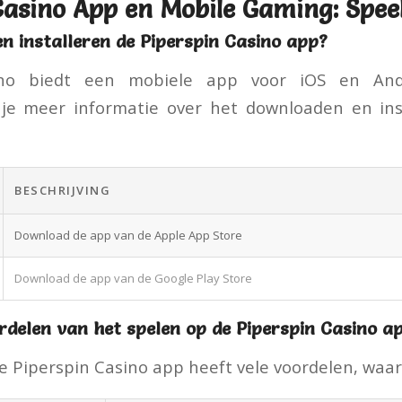
Casino App en Mobile Gaming: Spee
n installeren de Piperspin Casino app?
ino biedt een mobiele app voor iOS en Andr
 je meer informatie over het downloaden en ins
BESCHRIJVING
Download de app van de Apple App Store
Download de app van de Google Play Store
ordelen van het spelen op de Piperspin Casino a
e Piperspin Casino app heeft vele voordelen, waa