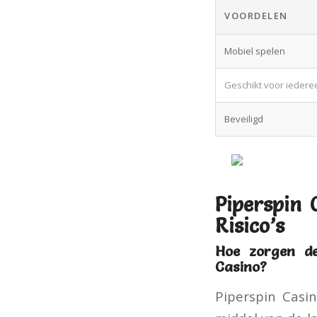
VOORDELEN
Mobiel spelen
Geschikt voor iedere
Beveiligd
Piperspin 
Risico’s
Hoe zorgen de
Casino?
Piperspin Casin