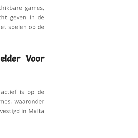
chikbare games,
cht geven in de
et spelen op de
elder Voor
actief is op de
ames, waaronder
evestigd in Malta