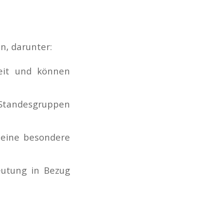
n, darunter:
eit und können
 Standesgruppen
 eine besondere
eutung in Bezug