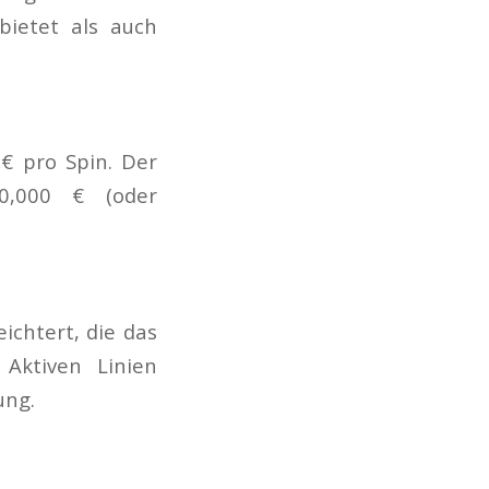
bietet als auch
 € pro Spin. Der
0,000 € (oder
eichtert, die das
Aktiven Linien
ung.