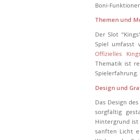
Boni-Funktionen
Themen und Mo
Der Slot "Kings
Spiel umfasst 
Offizielles King
Thematik ist re
Spielerfahrung.
Design und Gra
Das Design des 
sorgfältig ges
Hintergrund ist
sanften Licht e