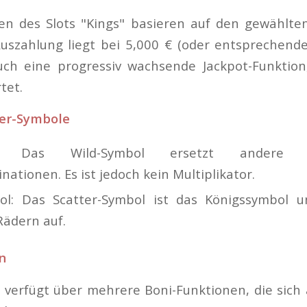
en des Slots "Kings" basieren auf den gewählte
uszahlung liegt bei 5,000 € (oder entsprechend
auch eine progressiv wachsende Jackpot-Funktion
tet.
ter-Symbole
ol: Das Wild-Symbol ersetzt andere
tionen. Es ist jedoch kein Multiplikator.
ol: Das Scatter-Symbol ist das Königssymbol u
Rädern auf.
n
" verfügt über mehrere Boni-Funktionen, die sich 