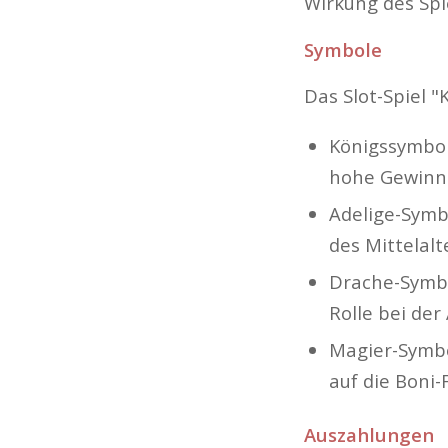
Wirkung des Spie
Symbole
Das Slot-Spiel 
Königssymbo
hohe Gewinne
Adelige-Symb
des Mittelal
Drache-Symbo
Rolle bei der
Magier-Symb
auf die Boni
Auszahlungen