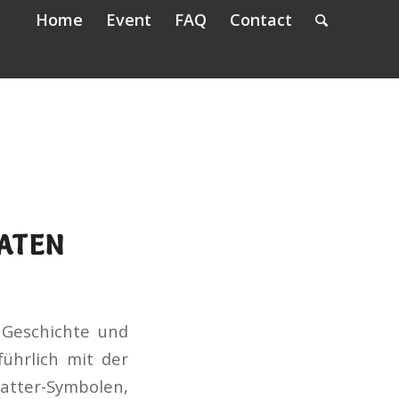
Home
Event
FAQ
Contact
ATEN
n Geschichte und
ührlich mit der
atter-Symbolen,