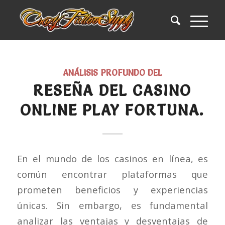
ANÁLISIS PROFUNDO DEL
RESEÑA DEL CASINO
ONLINE PLAY FORTUNA.
En el mundo de los casinos en línea, es
común encontrar plataformas que
prometen beneficios y experiencias
únicas. Sin embargo, es fundamental
analizar las ventajas y desventajas de