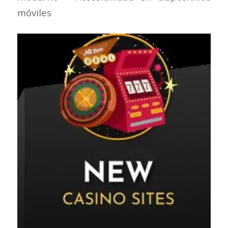
móviles