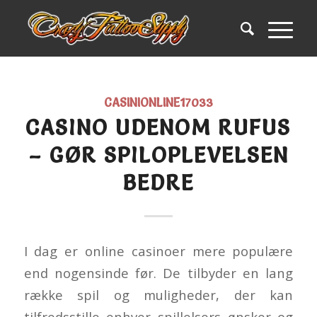
CASINIONLINE17033
CASINO UDENOM RUFUS
– GØR SPILOPLEVELSEN
BEDRE
I dag er online casinoer mere populære
end nogensinde før. De tilbyder en lang
række spil og muligheder, der kan
tilfredsstille enhver spillelsers ønsker og