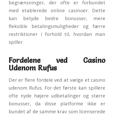
begrænsninger, der ofte er forbundet
med etablerede online casinoer. Dette
kan betyde bedre bonusser, mere
fleksible betalingsmuligheder og færre
restriktioner i forhold til, hvordan man
spiller.
Fordelene ved Casino
Udenom Rufus
Der er flere fordele ved at vælge et casino
udenom Rufus. For det første kan spillere
ofte nyde højere udbetalinger og større
bonusser, da disse platforme ikke er
bundet af de samme krav som licenserede