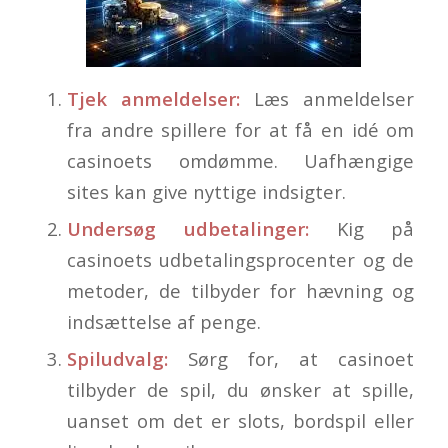
Tjek anmeldelser:
Læs anmeldelser
fra andre spillere for at få en idé om
casinoets omdømme. Uafhængige
sites kan give nyttige indsigter.
Undersøg udbetalinger:
Kig på
casinoets udbetalingsprocenter og de
metoder, de tilbyder for hævning og
indsættelse af penge.
Spiludvalg:
Sørg for, at casinoet
tilbyder de spil, du ønsker at spille,
uanset om det er slots, bordspil eller