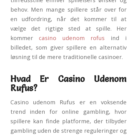
behov. Men mange spillere står over for
en udfordring, når det kommer til at
vælge det rigtige sted at spille. Her
kommer
casino udenom rofus
ind i
billedet, som giver spillere en alternativ
løsning til de mere traditionelle casinoer.
Hvad Er Casino Udenom
Rufus?
Casino udenom Rufus er en voksende
trend inden for online gambling, hvor
spillere kan finde platforme, der tilbyder
gambling uden de strenge reguleringer og