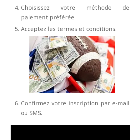
Choisissez votre méthode de
paiement préférée.
Acceptez les termes et conditions.
Confirmez votre inscription par e-mail
ou SMS.