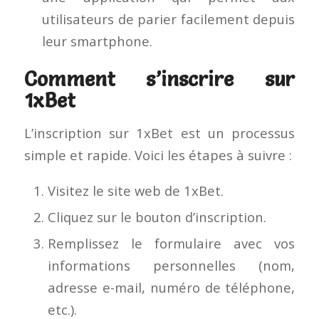
utilisateurs de parier facilement depuis
leur smartphone.
Comment s’inscrire sur
1xBet
L’inscription sur 1xBet est un processus
simple et rapide. Voici les étapes à suivre :
Visitez le site web de 1xBet.
Cliquez sur le bouton d’inscription.
Remplissez le formulaire avec vos
informations personnelles (nom,
adresse e-mail, numéro de téléphone,
etc.).