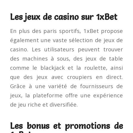
Les jeux de casino sur 1xBet
En plus des paris sportifs, 1xBet propose
également une vaste sélection de jeux de
casino. Les utilisateurs peuvent trouver
des machines à sous, des jeux de table
comme le blackjack et la roulette, ainsi
que des jeux avec croupiers en direct.
Grâce à une variété de fournisseurs de
jeux, la plateforme offre une expérience
de jeu riche et diversifiée.
Les bonus et promotions de