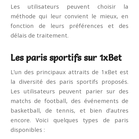
Les utilisateurs peuvent choisir la
méthode qui leur convient le mieux, en
fonction de leurs préférences et des
délais de traitement.
Les paris sportifs sur 1xBet
L’un des principaux attraits de 1xBet est
la diversité des paris sportifs proposés.
Les utilisateurs peuvent parier sur des
matchs de football, des événements de
basketball, de tennis, et bien d’autres
encore. Voici quelques types de paris
disponibles :