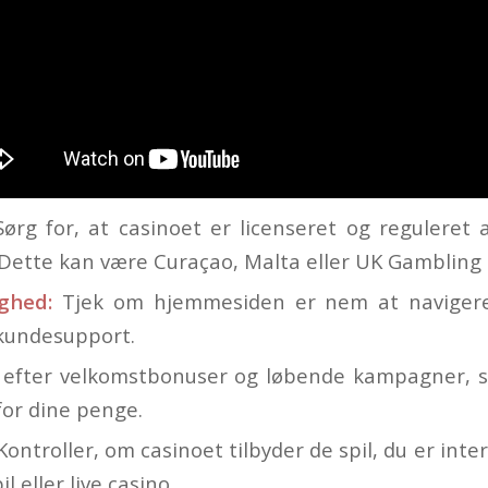
ørg for, at casinoet er licenseret og reguleret
Dette kan være Curaçao, Malta eller UK Gambling
ghed:
Tjek om hjemmesiden er nem at navigere
 kundesupport.
efter velkomstbonuser og løbende kampagner, s
for dine penge.
ontroller, om casinoet tilbyder de spil, du er inte
il eller live casino.