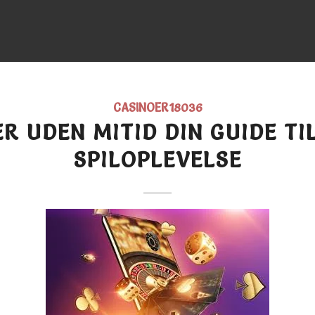
CASINOER18036
R UDEN MITID DIN GUIDE TI
SPILOPLEVELSE