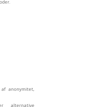
oder.
af anonymitet,
 alternative