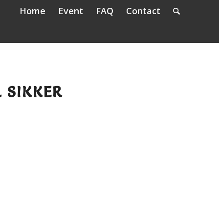
Home
Event
FAQ
Contact
L SIKKER