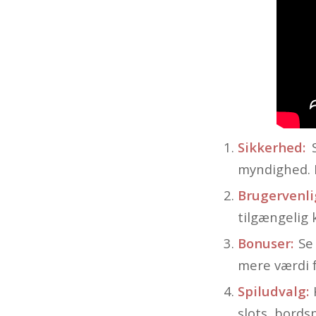
Sikkerhed:
S
myndighed. 
Brugervenli
tilgængelig
Bonuser:
Se 
mere værdi 
Spiludvalg:
K
slots, bordsp