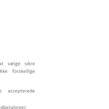
at vælge sikre
ke forskellige
 accepterede
udbetalinger.