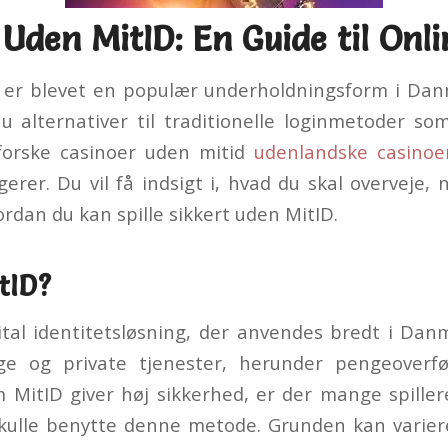
Uden MitID: En Guide til Onli
r er blevet en populær underholdningsform i Da
nu alternativer til traditionelle loginmetoder so
udforske casinoer uden mitid
udenlandske casinoe
erer. Du vil få indsigt i, hvad du skal overveje, 
rdan du kan spille sikkert uden MitID.
tID?
ital identitetsløsning, der anvendes bredt i Danm
ige og private tjenester, herunder pengeoverfø
m MitID giver høj sikkerhed, er der mange spiller
skulle benytte denne metode. Grunden kan varie