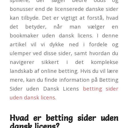
bonusser end de licenserede danske sider
kan tilbyde. Det er vigtigt at forstå, hvad
det betyder, når man vælger en
bookmaker uden dansk licens. I denne
artikel vil vi dykke ned i fordele og
ulemper ved disse sider, samt hvordan du
navigerer sikkert i det komplekse
landskab af online betting. Hvis du vil lære
mere, kan du finde information på Betting
Sider uden Dansk Licens
betting sider
uden dansk licens
.
Hvad er betting sider uden
dansk licens?