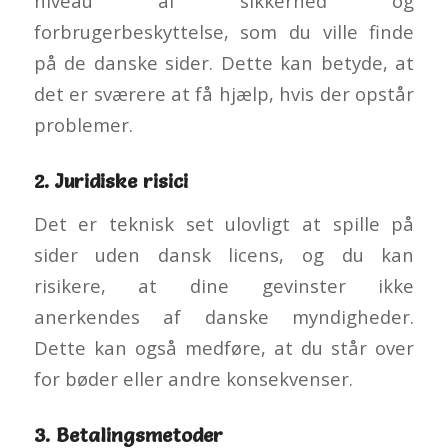
niveau af sikkerhed og
forbrugerbeskyttelse, som du ville finde
på de danske sider. Dette kan betyde, at
det er sværere at få hjælp, hvis der opstår
problemer.
2. Juridiske risici
Det er teknisk set ulovligt at spille på
sider uden dansk licens, og du kan
risikere, at dine gevinster ikke
anerkendes af danske myndigheder.
Dette kan også medføre, at du står over
for bøder eller andre konsekvenser.
3. Betalingsmetoder