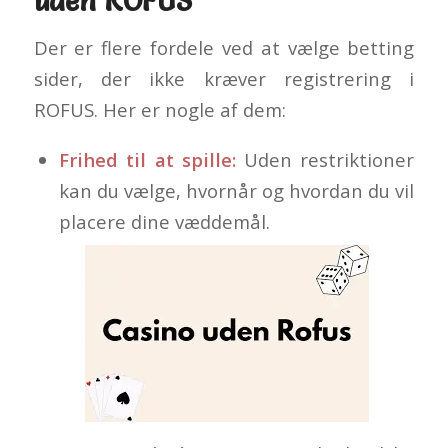
uden ROFUS
Der er flere fordele ved at vælge betting
sider, der ikke kræver registrering i
ROFUS. Her er nogle af dem:
Frihed til at spille:
Uden restriktioner
kan du vælge, hvornår og hvordan du vil
placere dine væddemål.