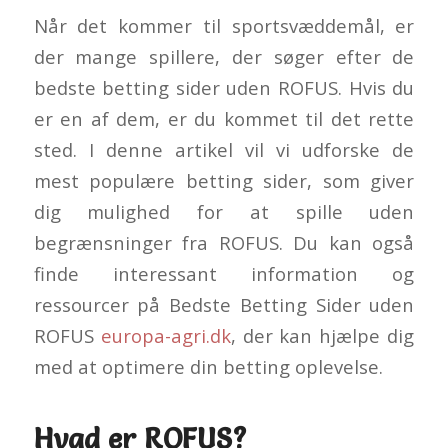
Når det kommer til sportsvæddemål, er
der mange spillere, der søger efter de
bedste betting sider uden ROFUS. Hvis du
er en af dem, er du kommet til det rette
sted. I denne artikel vil vi udforske de
mest populære betting sider, som giver
dig mulighed for at spille uden
begrænsninger fra ROFUS. Du kan også
finde interessant information og
ressourcer på Bedste Betting Sider uden
ROFUS
europa-agri.dk
, der kan hjælpe dig
med at optimere din betting oplevelse.
Hvad er ROFUS?