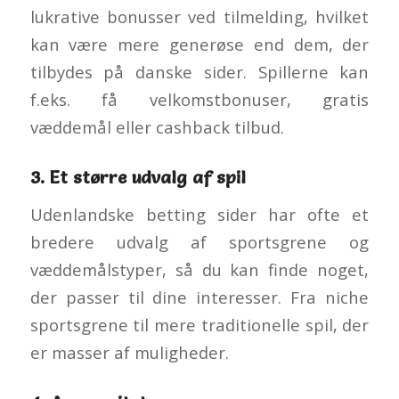
lukrative bonusser ved tilmelding, hvilket
kan være mere generøse end dem, der
tilbydes på danske sider. Spillerne kan
f.eks. få velkomstbonuser, gratis
væddemål eller cashback tilbud.
3. Et større udvalg af spil
Udenlandske betting sider har ofte et
bredere udvalg af sportsgrene og
væddemålstyper, så du kan finde noget,
der passer til dine interesser. Fra niche
sportsgrene til mere traditionelle spil, der
er masser af muligheder.