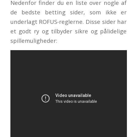
Nedenfor finder du en liste over nogle af
de bedste betting sider, som ikke er
underlagt ROFUS-reglerne. Disse sider har
et godt ry og tilbyder sikre og pålidelige
spillemuligheder: