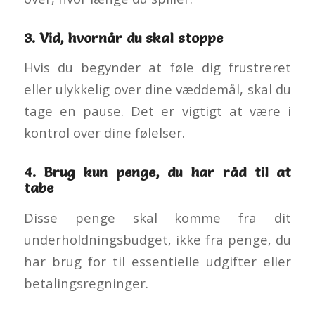
3. Vid, hvornår du skal stoppe
Hvis du begynder at føle dig frustreret
eller ulykkelig over dine væddemål, skal du
tage en pause. Det er vigtigt at være i
kontrol over dine følelser.
4. Brug kun penge, du har råd til at
tabe
Disse penge skal komme fra dit
underholdningsbudget, ikke fra penge, du
har brug for til essentielle udgifter eller
betalingsregninger.