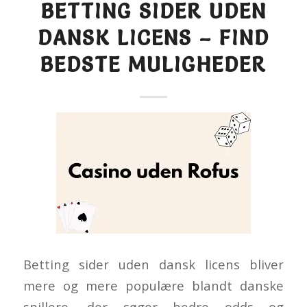
BETTING SIDER UDEN
DANSK LICENS – FIND
BEDSTE MULIGHEDER
Betting sider uden dansk licens bliver
mere og mere populære blandt danske
spillere, der søger bedre odds og