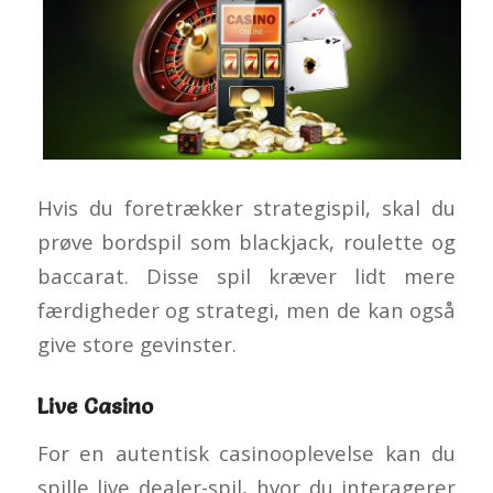
Hvis du foretrækker strategispil, skal du
prøve bordspil som blackjack, roulette og
baccarat. Disse spil kræver lidt mere
færdigheder og strategi, men de kan også
give store gevinster.
Live Casino
For en autentisk casinooplevelse kan du
spille live dealer-spil, hvor du interagerer