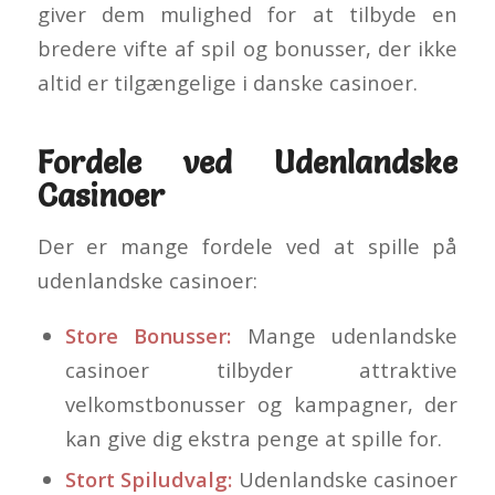
giver dem mulighed for at tilbyde en
bredere vifte af spil og bonusser, der ikke
altid er tilgængelige i danske casinoer.
Fordele ved Udenlandske
Casinoer
Der er mange fordele ved at spille på
udenlandske casinoer:
Store Bonusser:
Mange udenlandske
casinoer tilbyder attraktive
velkomstbonusser og kampagner, der
kan give dig ekstra penge at spille for.
Stort Spiludvalg:
Udenlandske casinoer