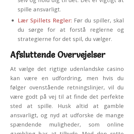
spille ansvarligt.
Lær Spillets Regler:
Før du spiller, skal
du sørge for at forstå reglerne og
strategierne for det spil, du vælger.
Afsluttende Overvejelser
At vælge det rigtige udenlandske casino
kan være en udfordring, men hvis du
følger ovenstående retningslinjer, vil du
være godt på vej til at finde det perfekte
sted at spille. Husk altid at gamble
ansvarligt, og nyd at udforske de mange
spændende muligheder, som online
gambling har at tilbyde. Med den rette