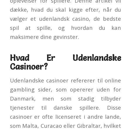
oplevelser for spillere. Denne artikel vil
dække, hvad du skal kigge efter, når du
vælger et udenlandsk casino, de bedste
spil at spille, og hvordan du kan
maksimere dine gevinster.
Hvad Er Udenlandske
Casinoer?
Udenlandske casinoer refererer til online
gambling sider, som opererer uden for
Danmark, men som stadig tilbyder
tjenester til danske spillere. Disse
casinoer er ofte licenseret i andre lande,
som Malta, Curacao eller Gibraltar, hvilket