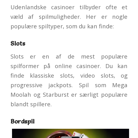
Udenlandske casinoer tilbyder ofte et
væld af spilmuligheder. Her er nogle
populære spiltyper, som du kan finde:
Slots
Slots er en af de mest populære
spilformer på online casinoer. Du kan
finde klassiske slots, video slots, og
progressive jackpots. Spil som Mega
Moolah og Starburst er særligt populære
blandt spillere.
Bordspil