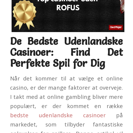
De Bedste Udenlandske
Casinoer: Find Det
Perfekte Spil for Dig
Når det kommer til at vælge et online
casino, er der mange faktorer at overveje.
I takt med at online gambling bliver mere
populært, er der kommet en række
bedste udenlandske casinoer
på
markedet, som tilbyder fantastiske