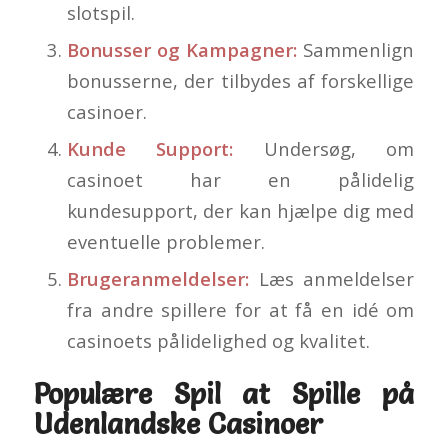
slotspil.
Bonusser og Kampagner:
Sammenlign
bonusserne, der tilbydes af forskellige
casinoer.
Kunde Support:
Undersøg, om
casinoet har en pålidelig
kundesupport, der kan hjælpe dig med
eventuelle problemer.
Brugeranmeldelser:
Læs anmeldelser
fra andre spillere for at få en idé om
casinoets pålidelighed og kvalitet.
Populære Spil at Spille på
Udenlandske Casinoer