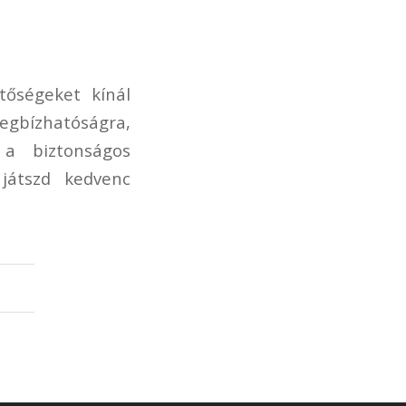
tőségeket kínál
megbízhatóságra,
a biztonságos
 játszd kedvenc