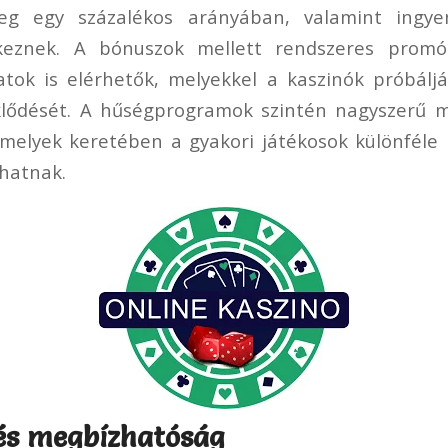
zeg egy százalékos arányában, valamint ingy
eznek. A bónuszok mellett rendszeres promóc
atok is elérhetők, melyekkel a kaszinók próbálj
klődését. A hűségprogramok szintén nagyszerű mó
melyek keretében a gyakori játékosok különféle 
hatnak.
és megbízhatóság