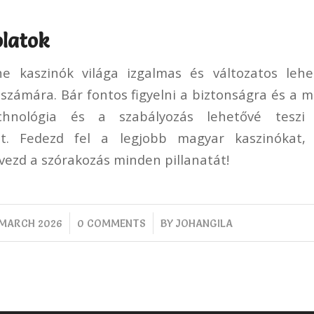
latok
e kaszinók világa izgalmas és változatos lehe
számára. Bár fontos figyelni a biztonságra és a 
hnológia és a szabályozás lehetővé teszi 
ot. Fedezd fel a legjobb magyar kaszinókat,
lvezd a szórakozás minden pillanatát!
/
/
 MARCH 2026
0 COMMENTS
BY
JOHANGILA