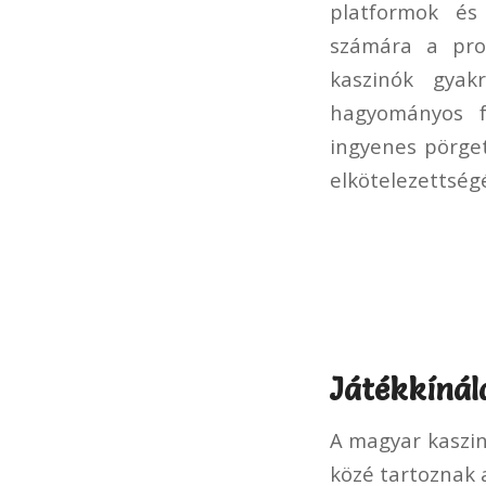
platformok és
számára a pro
kaszinók gyak
hagyományos f
ingyenes pörget
elkötelezettségé
Játékkínál
A magyar kaszin
közé tartoznak 