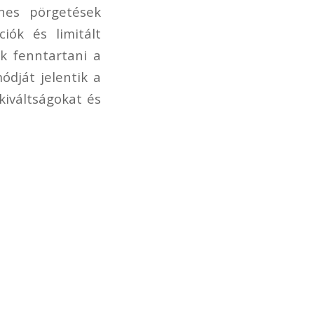
enes pörgetések
iók és limitált
ák fenntartani a
dját jelentik a
kiváltságokat és