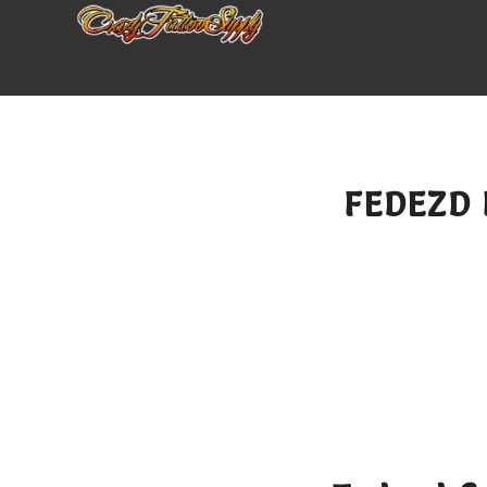
FEDEZD 