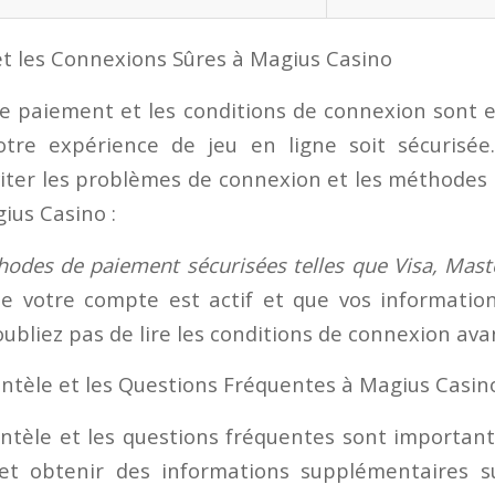
t les Connexions Sûres à Magius Casino
 paiement et les conditions de connexion sont e
otre expérience de jeu en ligne soit sécurisée.
viter les problèmes de connexion et les méthodes
ius Casino :
hodes de paiement sécurisées telles que Visa, Mast
ue votre compte est actif et que vos informatio
’oubliez pas de lire les conditions de connexion ava
ientèle et les Questions Fréquentes à Magius Casin
ientèle et les questions fréquentes sont importan
et obtenir des informations supplémentaires su