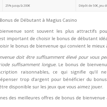
25% jusqu’à 200€
Dépôt de 50€, jeu d
 Bonus de Débutant à Magius Casino
ienvenue sont souvent les plus attractifs po
 est important de choisir le bonus de débutant idéa
oisir le bonus de bienvenue qui convient le mieux 
nvenue doit être suffisamment élevé pour vous pe
riode suffisamment longue.
Le bonus de bienvenue
scription raisonnables, ce qui signifie qu’il 
dépenser trop d’argent pour bénéficier du bonus
tre disponible sur les jeux que vous aimez jouer.
unes des meilleures offres de bonus de bienvenue