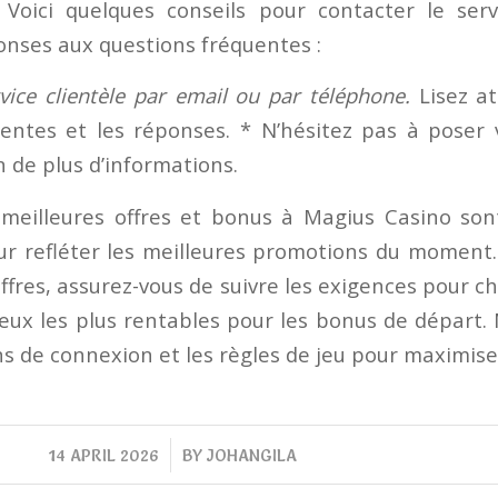
Voici quelques conseils pour contacter le serv
onses aux questions fréquentes :
vice clientèle par email ou par téléphone.
Lisez a
entes et les réponses. * N’hésitez pas à poser 
 de plus d’informations.
 meilleures offres et bonus à Magius Casino son
ur refléter les meilleures promotions du moment.
offres, assurez-vous de suivre les exigences pour 
jeux les plus rentables pour les bonus de départ.
ons de connexion et les règles de jeu pour maximise
/
14 APRIL 2026
BY
JOHANGILA