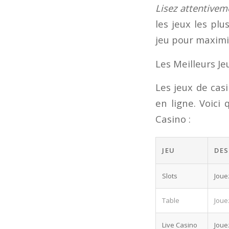
Lisez attentivem
les jeux les plu
jeu pour maximi
Les Meilleurs J
Les jeux de cas
en ligne. Voici
Casino :
JEU
DES
Slots
Joue
Table
Joue
Live Casino
Joue