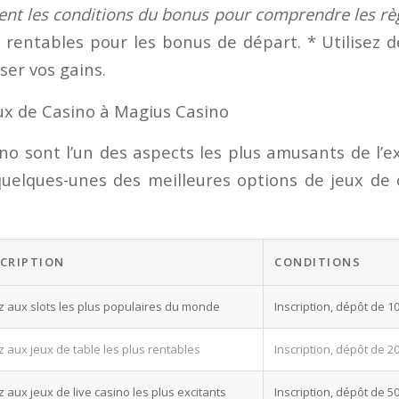
ent les conditions du bonus pour comprendre les règ
s rentables pour les bonus de départ. * Utilisez 
ser vos gains.
eux de Casino à Magius Casino
ino sont l’un des aspects les plus amusants de l’e
 quelques-unes des meilleures options de jeux de
CRIPTION
CONDITIONS
z aux slots les plus populaires du monde
Inscription, dépôt de 10
z aux jeux de table les plus rentables
Inscription, dépôt de 20
z aux jeux de live casino les plus excitants
Inscription, dépôt de 50