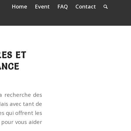
Home
Event
FAQ
Contact
ES ET
ANCE
la recherche des
ais avec tant de
es qui offrent les
 pour vous aider