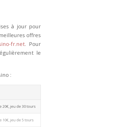
ses à jour pour
meilleures offres
ino-fr.net
. Pour
régulièrement le
ino :
e 20€, jeu de 30 tours
e 10€, jeu de 5 tours