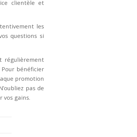
ice clientèle et
ttentivement les
vos questions si
t régulièrement
 Pour bénéficier
chaque promotion
 N’oubliez pas de
r vos gains.