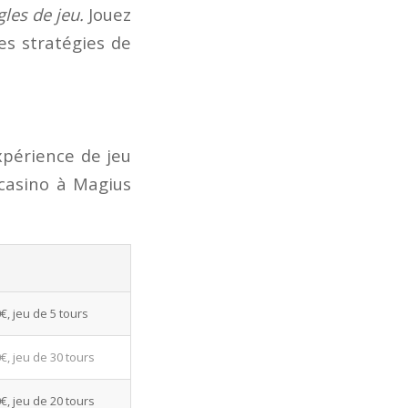
les de jeu.
Jouez
des stratégies de
xpérience de jeu
 casino à Magius
€, jeu de 5 tours
€, jeu de 30 tours
€, jeu de 20 tours