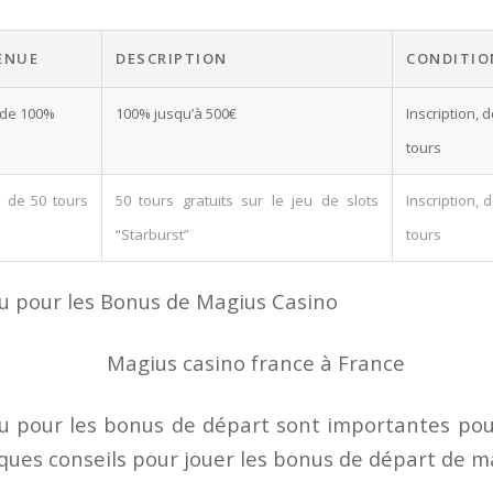
ENUE
DESCRIPTION
CONDITIO
 de 100%
100% jusqu’à 500€
Inscription, 
tours
 de 50 tours
50 tours gratuits sur le jeu de slots
Inscription, 
“Starburst”
tours
eu pour les Bonus de Magius Casino
eu pour les bonus de départ sont importantes po
lques conseils pour jouer les bonus de départ de ma