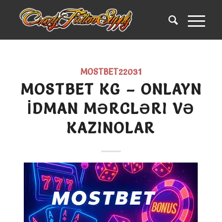
MOSTBET22031
MOSTBET KG – ONLAYN
İDMAN MƏRCLƏRI VƏ
KAZINOLAR