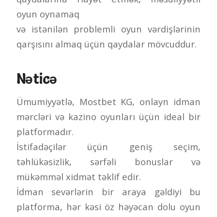
oyun oynamaq
və istənilən problemli oyun vərdişlərinin
qarşısını almaq üçün qaydalar mövcuddur.
Nəticə
Ümumiyyətlə, Mostbet KG, onlayn idman
mərcləri və kazino oyunları üçün ideal bir
platformadır.
İstifadəçilər üçün geniş seçim,
təhlükəsizlik, sərfəli bonuslar və
mükəmməl xidmət təklif edir.
İdman sevərlərin bir araya gəldiyi bu
platforma, hər kəsi öz həyəcan dolu oyun