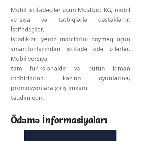
Mobil istifadəçilər üçün Mostbet KG, mobil
versiya və tətbiqlərlə dəstəklənir.
İstifadəçilər,
istədikləri yerdə mərclərini qoymaq üçün
smartfonlarından istifadə edə bilərlər.
Mobil versiya
tam funksionaldır və bütün idman
tədbirlərinə, kazino oyunlarına,
promosyonlara giriş imkanı
təqdim edir.
Ödəmə İnformasiyaları