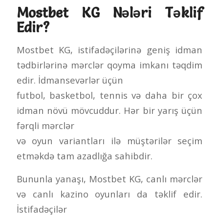
Mostbet KG Nələri Təklif
Edir?
Mostbet KG, istifadəçilərinə geniş idman
tədbirlərinə mərclər qoyma imkanı təqdim
edir. İdmansevərlər üçün
futbol, basketbol, tennis və daha bir çox
idman növü mövcuddur. Hər bir yarış üçün
fərqli mərclər
və oyun variantları ilə müştərilər seçim
etməkdə tam azadlığa sahibdir.
Bununla yanaşı, Mostbet KG, canlı mərclər
və canlı kazino oyunları da təklif edir.
İstifadəçilər