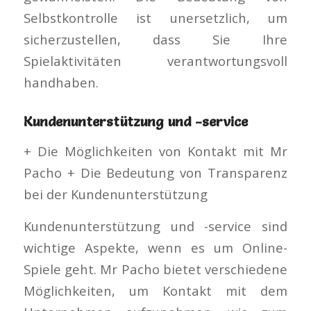
Selbstkontrolle ist unersetzlich, um
sicherzustellen, dass Sie Ihre
Spielaktivitäten verantwortungsvoll
handhaben.
Kundenunterstützung und -service
+ Die Möglichkeiten von Kontakt mit Mr
Pacho + Die Bedeutung von Transparenz
bei der Kundenunterstützung
Kundenunterstützung und -service sind
wichtige Aspekte, wenn es um Online-
Spiele geht. Mr Pacho bietet verschiedene
Möglichkeiten, um Kontakt mit dem