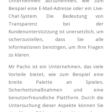
Unternehmen aufzunehmen, wie zum
Beispiel eine E-Mail-Adresse oder ein Live-
Chat-System. Die Bedeutung von
Transparenz bei der
Kundenunterstützung ist unersetzlich, um
sicherzustellen, dass Sie alle
Informationen benötigen, um Ihre Fragen
zu klären.
Mr Pacho ist ein Unternehmen, das viele
Vorteile bietet, wie zum Beispiel eine
breite Palette an Spielen,
Sicherheitsmaßnahmen und eine
benutzerfreundliche Plattform. Durch die
Untersuchung dieser Aspekte können Sie