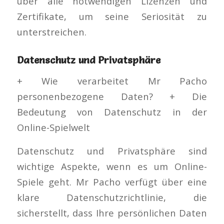
über alle notwendigen Lizenzen und
Zertifikate, um seine Seriosität zu
unterstreichen.
Datenschutz und Privatsphäre
+ Wie verarbeitet Mr Pacho
personenbezogene Daten? + Die
Bedeutung von Datenschutz in der
Online-Spielwelt
Datenschutz und Privatsphäre sind
wichtige Aspekte, wenn es um Online-
Spiele geht. Mr Pacho verfügt über eine
klare Datenschutzrichtlinie, die
sicherstellt, dass Ihre persönlichen Daten