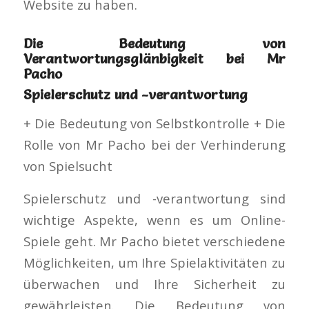
Website zu haben.
Die Bedeutung von
Verantwortungsglänbigkeit bei Mr
Pacho
Spielerschutz und -verantwortung
+ Die Bedeutung von Selbstkontrolle + Die
Rolle von Mr Pacho bei der Verhinderung
von Spielsucht
Spielerschutz und -verantwortung sind
wichtige Aspekte, wenn es um Online-
Spiele geht. Mr Pacho bietet verschiedene
Möglichkeiten, um Ihre Spielaktivitäten zu
überwachen und Ihre Sicherheit zu
gewährleisten. Die Bedeutung von