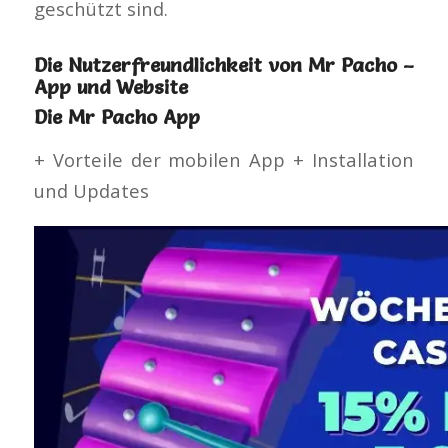
geschützt sind.
Die Nutzerfreundlichkeit von Mr Pacho –
App und Website
Die Mr Pacho App
+ Vorteile der mobilen App + Installation
und Updates