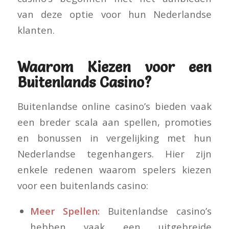
van deze optie voor hun Nederlandse
klanten.
Waarom Kiezen voor een
Buitenlands Casino?
Buitenlandse online casino’s bieden vaak
een breder scala aan spellen, promoties
en bonussen in vergelijking met hun
Nederlandse tegenhangers. Hier zijn
enkele redenen waarom spelers kiezen
voor een buitenlands casino:
Meer Spellen:
Buitenlandse casino’s
hebben vaak een uitgebreide