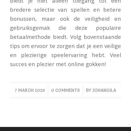
biedt je niet alleen toegang tot een
bredere selectie van spellen en betere
bonussen, maar ook de veiligheid en
gebruiksgemak die deze populaire
betaalmethode biedt. Volg bovenstaande
tips om ervoor te zorgen dat je een veilige
en plezierige speelervaring hebt. Veel
succes en plezier met online gokken!
/
/
7 MARCH 2026
0 COMMENTS
BY
JOHANGILA