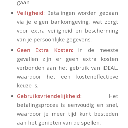
gaan.
Veiligheid:
Betalingen worden gedaan
via je eigen bankomgeving, wat zorgt
voor extra veiligheid en bescherming
van je persoonlijke gegevens.
Geen Extra Kosten:
In de meeste
gevallen zijn er geen extra kosten
verbonden aan het gebruik van iDEAL,
waardoor het een kosteneffectieve
keuze is.
Gebruiksvriendelijkheid:
Het
betalingsproces is eenvoudig en snel,
waardoor je meer tijd kunt besteden
aan het genieten van de spellen.