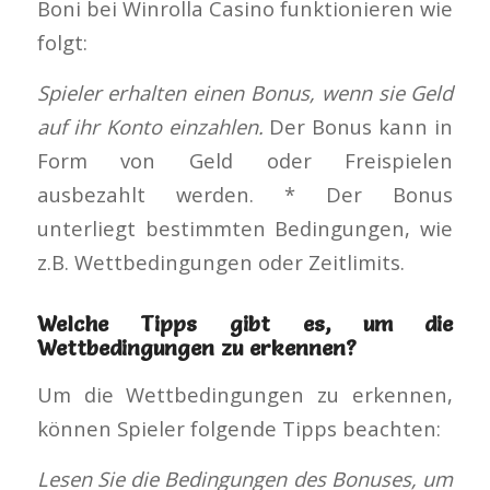
Boni bei Winrolla Casino funktionieren wie
folgt:
Spieler erhalten einen Bonus, wenn sie Geld
auf ihr Konto einzahlen.
Der Bonus kann in
Form von Geld oder Freispielen
ausbezahlt werden. * Der Bonus
unterliegt bestimmten Bedingungen, wie
z.B. Wettbedingungen oder Zeitlimits.
Welche Tipps gibt es, um die
Wettbedingungen zu erkennen?
Um die Wettbedingungen zu erkennen,
können Spieler folgende Tipps beachten:
Lesen Sie die Bedingungen des Bonuses, um