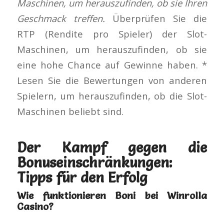
Maschinen, um herauszufinden, ob sie Ihren
Geschmack treffen.
Überprüfen Sie die
RTP (Rendite pro Spieler) der Slot-
Maschinen, um herauszufinden, ob sie
eine hohe Chance auf Gewinne haben. *
Lesen Sie die Bewertungen von anderen
Spielern, um herauszufinden, ob die Slot-
Maschinen beliebt sind.
Der Kampf gegen die
Bonuseinschränkungen:
Tipps für den Erfolg
Wie funktionieren Boni bei Winrolla
Casino?