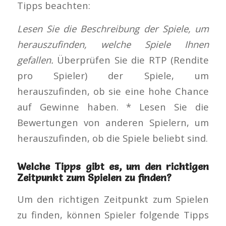
Tipps beachten:
Lesen Sie die Beschreibung der Spiele, um
herauszufinden, welche Spiele Ihnen
gefallen.
Überprüfen Sie die RTP (Rendite
pro Spieler) der Spiele, um
herauszufinden, ob sie eine hohe Chance
auf Gewinne haben. * Lesen Sie die
Bewertungen von anderen Spielern, um
herauszufinden, ob die Spiele beliebt sind.
Welche Tipps gibt es, um den richtigen
Zeitpunkt zum Spielen zu finden?
Um den richtigen Zeitpunkt zum Spielen
zu finden, können Spieler folgende Tipps