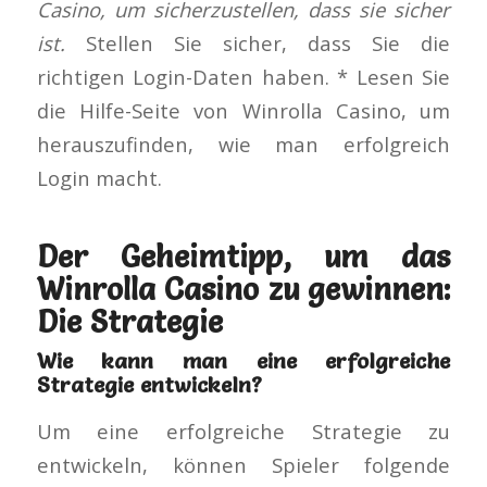
Casino, um sicherzustellen, dass sie sicher
ist.
Stellen Sie sicher, dass Sie die
richtigen Login-Daten haben. * Lesen Sie
die Hilfe-Seite von Winrolla Casino, um
herauszufinden, wie man erfolgreich
Login macht.
Der Geheimtipp, um das
Winrolla Casino zu gewinnen:
Die Strategie
Wie kann man eine erfolgreiche
Strategie entwickeln?
Um eine erfolgreiche Strategie zu
entwickeln, können Spieler folgende