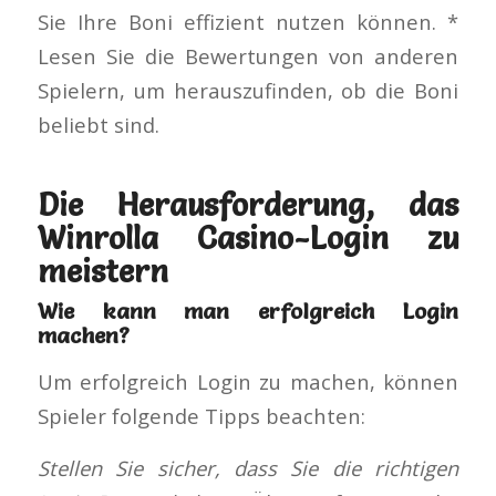
Sie Ihre Boni effizient nutzen können. *
Lesen Sie die Bewertungen von anderen
Spielern, um herauszufinden, ob die Boni
beliebt sind.
Die Herausforderung, das
Winrolla Casino-Login zu
meistern
Wie kann man erfolgreich Login
machen?
Um erfolgreich Login zu machen, können
Spieler folgende Tipps beachten:
Stellen Sie sicher, dass Sie die richtigen