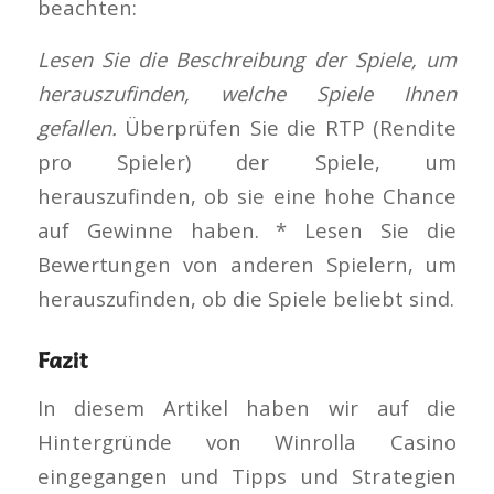
beachten:
Lesen Sie die Beschreibung der Spiele, um
herauszufinden, welche Spiele Ihnen
gefallen.
Überprüfen Sie die RTP (Rendite
pro Spieler) der Spiele, um
herauszufinden, ob sie eine hohe Chance
auf Gewinne haben. * Lesen Sie die
Bewertungen von anderen Spielern, um
herauszufinden, ob die Spiele beliebt sind.
Fazit
In diesem Artikel haben wir auf die
Hintergründe von Winrolla Casino
eingegangen und Tipps und Strategien