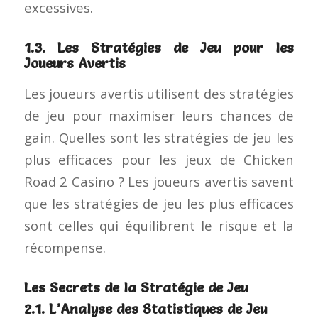
excessives.
1.3. Les Stratégies de Jeu pour les
Joueurs Avertis
Les joueurs avertis utilisent des stratégies
de jeu pour maximiser leurs chances de
gain. Quelles sont les stratégies de jeu les
plus efficaces pour les jeux de Chicken
Road 2 Casino ? Les joueurs avertis savent
que les stratégies de jeu les plus efficaces
sont celles qui équilibrent le risque et la
récompense.
Les Secrets de la Stratégie de Jeu
2.1. L’Analyse des Statistiques de Jeu