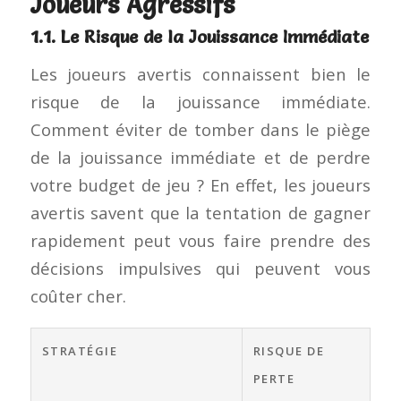
Joueurs Agressifs
1.1. Le Risque de la Jouissance Immédiate
Les joueurs avertis connaissent bien le
risque de la jouissance immédiate.
Comment éviter de tomber dans le piège
de la jouissance immédiate et de perdre
votre budget de jeu ? En effet, les joueurs
avertis savent que la tentation de gagner
rapidement peut vous faire prendre des
décisions impulsives qui peuvent vous
coûter cher.
STRATÉGIE
RISQUE DE
PERTE