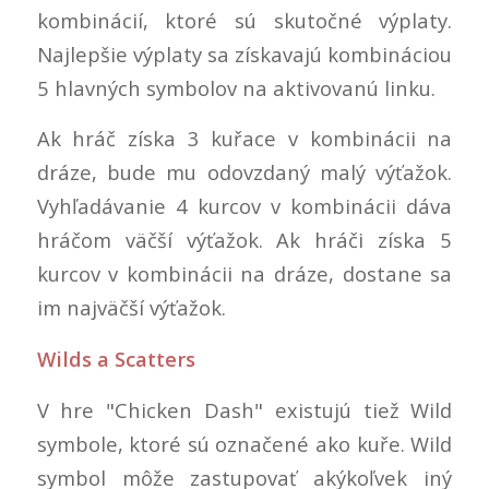
kombinácií, ktoré sú skutočné výplaty.
Najlepšie výplaty sa získavajú kombináciou
5 hlavných symbolov na aktivovanú linku.
Ak hráč získa 3 kuřace v kombinácii na
dráze, bude mu odovzdaný malý výťažok.
Vyhľadávanie 4 kurcov v kombinácii dáva
hráčom väčší výťažok. Ak hráči získa 5
kurcov v kombinácii na dráze, dostane sa
im najväčší výťažok.
Wilds a Scatters
V hre "Chicken Dash" existujú tiež Wild
symbole, ktoré sú označené ako kuře. Wild
symbol môže zastupovať akýkoľvek iný