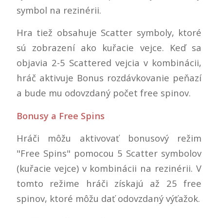
symbol na rezinérii.
Hra tiež obsahuje Scatter symboly, ktoré
sú zobrazení ako kuřacie vejce. Keď sa
objavia 2-5 Scattered vejcia v kombinácii,
hráč aktivuje Bonus rozdávkovanie peňazí
a bude mu odovzdaný počet free spinov.
Bonusy a Free Spins
Hráči môžu aktivovať bonusový režim
"Free Spins" pomocou 5 Scatter symbolov
(kuřacie vejce) v kombinácii na rezinérii. V
tomto režime hráči získajú až 25 free
spinov, ktoré môžu dať odovzdaný výťažok.