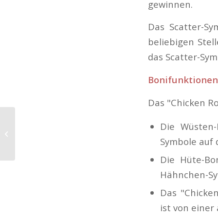
gewinnen.
Das Scatter-Sy
beliebigen Stell
das Scatter-Symb
Bonifunktionen
Das "Chicken Ro
Die Wüsten-
Juega Drop the Boss y gana efectivo
real en línea
Symbole auf 
Die Hüte-Bon
Hähnchen-Sym
Das "Chicken
ist von eine