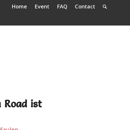
Home
Event
FAQ
Contact
 Road ist
 Faulen