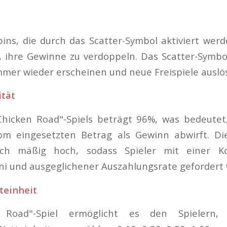
pins, die durch das Scatter-Symbol aktiviert wer
n, ihre Gewinne zu verdoppeln. Das Scatter-Symb
immer wieder erscheinen und neue Freispiele auslö
ität
hicken Road"-Spiels beträgt 96%, was bedeutet,
m eingesetzten Betrag als Gewinn abwirft. Die 
doch mäßig hoch, sodass Spieler mit einer K
i und ausgeglichener Auszahlungsrate gefordert
teinheit
 Road"-Spiel ermöglicht es den Spielern, 