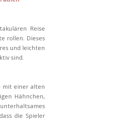
takulären Reise
e rollen. Dieses
res und leichten
tiv sind.
 mit einer alten
zeigen Hähnchen,
d unterhaltsames
dass die Spieler