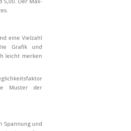
d 5,00. Der Max-
es.
nd eine Vielzahl
Die Grafik und
ch leicht merken
glichkeitsfaktor
xe Muster der
von Spannung und