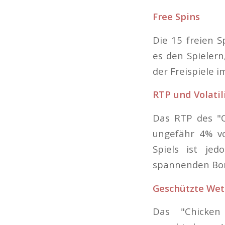
Free Spins
Die 15 freien S
es den Spieler
der Freispiele 
RTP und Volatil
Das RTP des "C
ungefähr 4% vo
Spiels ist je
spannenden Bon
Geschützte Wet
Das "Chicken