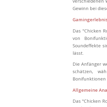
verschiedenen W
Gewinn bei dies
Gamingerlebni
Das "Chicken Ro
von Bonifunkt
Soundeffekte si
lässt.
Die Anfänger we
schätzen, wä
Bonifunktionen 
Allgemeine Ana
Das "Chicken Ro