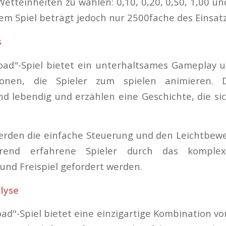
etteinheiten zu wählen: 0,10, 0,20, 0,50, 1,00 un
em Spiel beträgt jedoch nur 2500fache des Einsatz
s
ad"-Spiel bietet ein unterhaltsames Gameplay u
ionen, die Spieler zum spielen animieren. 
nd lebendig und erzählen eine Geschichte, die si
rden die einfache Steuerung und den Leichtbewe
hrend erfahrene Spieler durch das komple
und Freispiel gefordert werden.
lyse
ad"-Spiel bietet eine einzigartige Kombination 