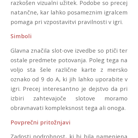
razkošen vizualni užitek. Podobe so precej
natančne, kar lahko posameznim igralcem
pomaga pri vzpostavitvi pravilnosti v igri.
Simboli
Glavna značila slot-ove izvedbe so ptiči ter
ostale predmete potovanja. Poleg tega na
voljo sta šele različne karte z mersko
oznako od 9 do A, ki jih lahko uporabite v
igri. Precej interesantno je dejstvo da pri
izbiri zahtevajoče slotove moramo
obravnavati kompleksnost tega ali onoga.
Povprečni pritožnjavi
Zadosti podrobnost, ki bi bila namenjena