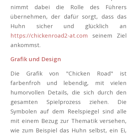
nimmt dabei die Rolle des Führers
übernehmen, der dafür sorgt, dass das
Huhn sicher und glücklich an
https://chickenroad2-at.com
seinem Ziel
ankommst.
Grafik und Design
Die Grafik von "Chicken Road" ist
farbenfroh und lebendig, mit vielen
humorvollen Details, die sich durch den
gesamten Spielprozess ziehen. Die
Symbolen auf dem Reelspiegel sind alle
mit einem Bezug zur Thematik versehen,
wie zum Beispiel das Huhn selbst, ein Ei,