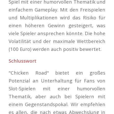
Spiel mit einer humorvollen Thematik und
einfachem Gameplay. Mit den Freispielen
und Multiplikationen wird das Risiko für
einen höheren Gewinn gesteigert, was
viele Spieler ansprechen könnte. Die hohe
Volatilität und der maximale Wettbereich
(100 Euro) werden auch positiv bewertet.
Schlusswort
"Chicken Road" bietet ein großes
Potenzial an Unterhaltung für Fans von
Slot-Spielen mit einer humorvollen
Thematik, aber auch bei Spielern mit
einem Gegenstandspokal. Wir empfehlen
es allen, die nach etwas Abwechslung in