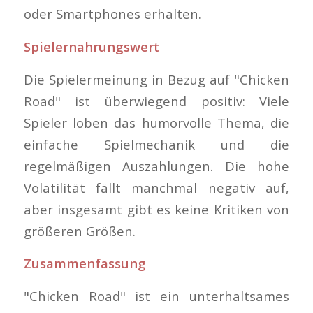
oder Smartphones erhalten.
Spielernahrungswert
Die Spielermeinung in Bezug auf "Chicken
Road" ist überwiegend positiv: Viele
Spieler loben das humorvolle Thema, die
einfache Spielmechanik und die
regelmäßigen Auszahlungen. Die hohe
Volatilität fällt manchmal negativ auf,
aber insgesamt gibt es keine Kritiken von
größeren Größen.
Zusammenfassung
"Chicken Road" ist ein unterhaltsames