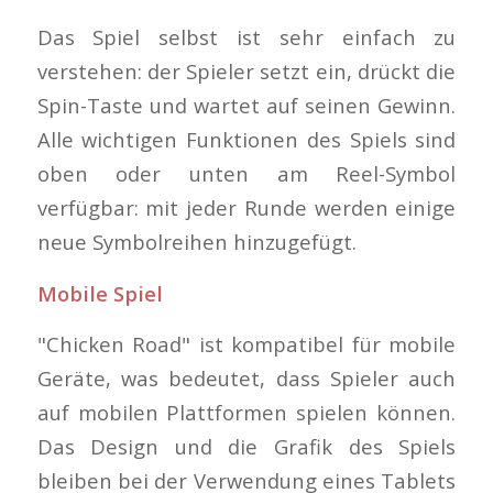
Das Spiel selbst ist sehr einfach zu
verstehen: der Spieler setzt ein, drückt die
Spin-Taste und wartet auf seinen Gewinn.
Alle wichtigen Funktionen des Spiels sind
oben oder unten am Reel-Symbol
verfügbar: mit jeder Runde werden einige
neue Symbolreihen hinzugefügt.
Mobile Spiel
"Chicken Road" ist kompatibel für mobile
Geräte, was bedeutet, dass Spieler auch
auf mobilen Plattformen spielen können.
Das Design und die Grafik des Spiels
bleiben bei der Verwendung eines Tablets