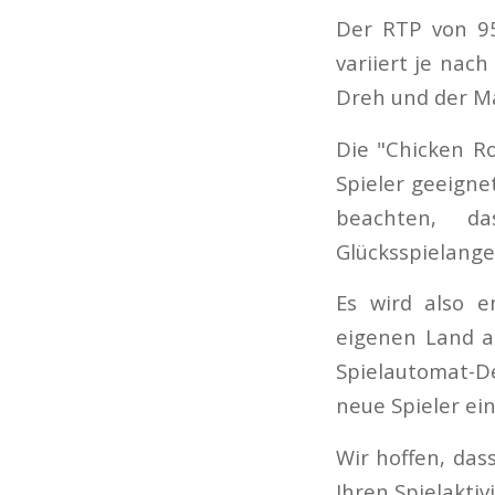
Der RTP von 95 
variiert je nac
Dreh und der M
Die "Chicken Ro
Spieler geeigne
beachten, d
Glücksspielange
Es wird also 
eigenen Land a
Spielautomat-De
neue Spieler ein
Wir hoffen, das
Ihren Spielaktiv