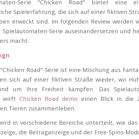
maten-Serie "Chicken Road" bietet eine ei
he Spielerfahrung, die sich auf einer fiktiven St
en erweckt sind. Im folgenden Review werden wi
r Spielautomaten-Serie auseinandersetzen und he
ers macht.
ign
Chicken Road"-Serie ist eine Mischung aus Fantas
den sich auf einer fiktiven Straße wieder, wo 
und um ihre Freiheit kämpfen. Das Spielauto
d wirft
Chicken Road demo
einen Blick in die 
en Tieren zusammenleben.
ird in verschiedene Bereiche unterteilt, wie das 
zeige, die Betraganzeige und der Free-Spins-Modu