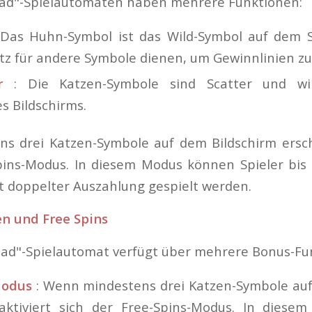
oad"-Spielautomaten haben mehrere Funktionen:
 Das Huhn-Symbol ist das Wild-Symbol auf dem S
tz für andere Symbole dienen, um Gewinnlinien zu 
er
: Die Katzen-Symbole sind Scatter und wi
s Bildschirms.
s drei Katzen-Symbole auf dem Bildschirm ersche
pins-Modus. In diesem Modus können Spieler bis 
it doppelter Auszahlung gespielt werden.
n und Free Spins
oad"-Spielautomat verfügt über mehrere Bonus-Fu
Modus
: Wenn mindestens drei Katzen-Symbole auf
 aktiviert sich der Free-Spins-Modus. In dies