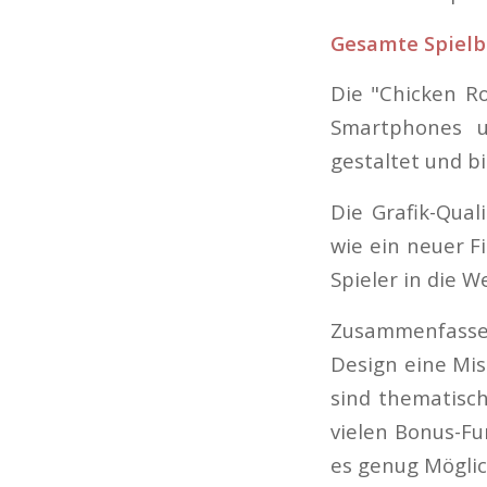
Gesamte Spielb
Die "Chicken Ro
Smartphones un
gestaltet und b
Die Grafik-Qual
wie ein neuer F
Spieler in die 
Zusammenfassen
Design eine Mis
sind thematisch
vielen Bonus-Fu
es genug Möglic