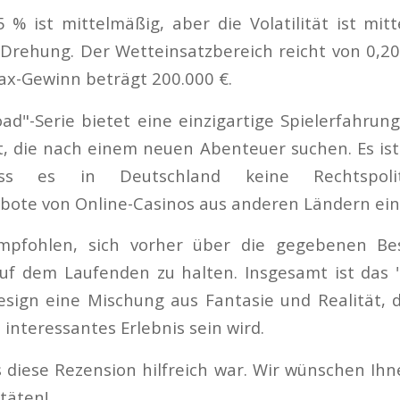
% ist mittelmäßig, aber die Volatilität ist mit
h Drehung. Der Wetteinsatzbereich reicht von 0,20
ax-Gewinn beträgt 200.000 €.
ad"-Serie bietet eine einzigartige Spielerfahrung 
t, die nach einem neuen Abenteuer suchen. Es ist
ass es in Deutschland keine Rechtspoli
bote von Online-Casinos aus anderen Ländern ei
empfohlen, sich vorher über die gegebenen B
uf dem Laufenden zu halten. Insgesamt ist das 
sign eine Mischung aus Fantasie und Realität, di
 interessantes Erlebnis sein wird.
s diese Rezension hilfreich war. Wir wünschen Ihne
itäten!