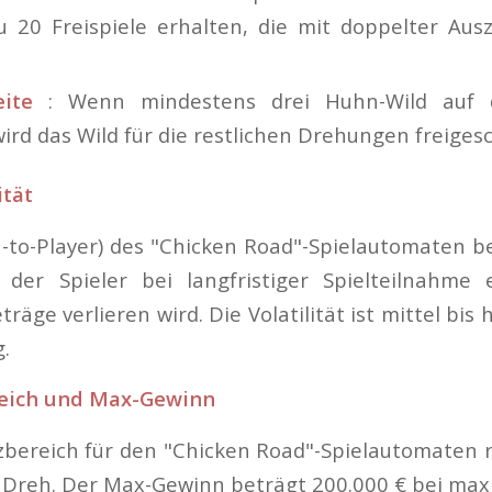
zu 20 Freispiele erhalten, die mit doppelter Aus
weite
: Wenn mindestens drei Huhn-Wild auf 
ird das Wild für die restlichen Drehungen freigesc
ität
-to-Player) des "Chicken Road"-Spielautomaten b
 der Spieler bei langfristiger Spielteilnahme
räge verlieren wird. Die Volatilität ist mittel bis 
.
reich und Max-Gewinn
bereich für den "Chicken Road"-Spielautomaten r
o Dreh. Der Max-Gewinn beträgt 200.000 € bei maxi