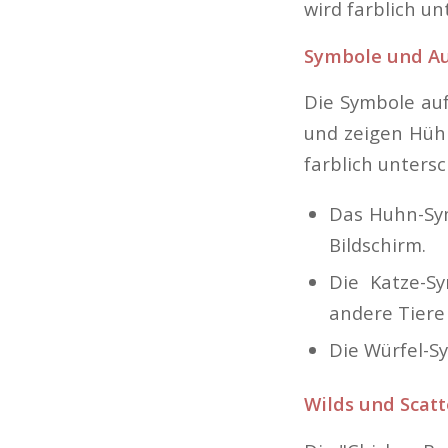
wird farblich un
Symbole und A
Die Symbole au
und zeigen Hühn
farblich unters
Das Huhn-Sym
Bildschirm.
Die Katze-S
andere Tiere
Die Würfel-S
Wilds und Scatt