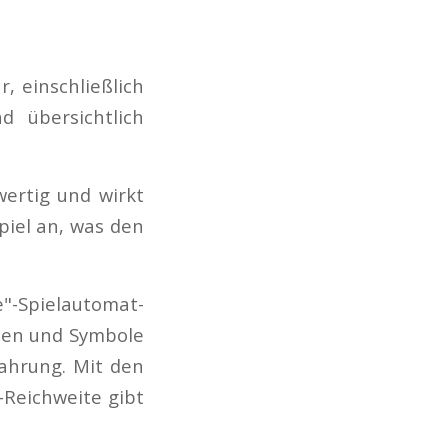
, einschließlich
d übersichtlich
wertig und wirkt
piel an, was den
"-Spielautomat-
emen und Symbole
fahrung. Mit den
-Reichweite gibt