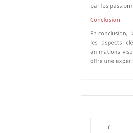
par les passionn
Conclusion
En conclusion, 
les aspects cl
animations visu
offre une expéri