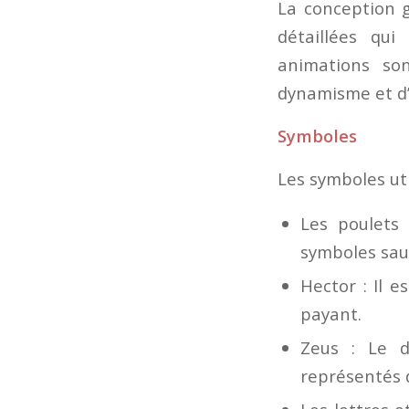
La conception g
détaillées qui
animations so
dynamisme et d’
Symboles
Les symboles uti
Les poulets 
symboles sau
Hector : Il 
payant.
Zeus : Le d
représentés d