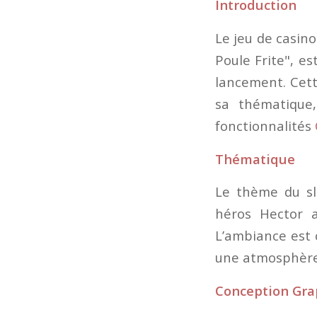
Introduction
Le jeu de casin
Poule Frite", es
lancement. Cett
sa thématique,
fonctionnalités
Thématique
Le thème du sl
héros Hector a
L’ambiance est 
une atmosphère 
Conception Gr