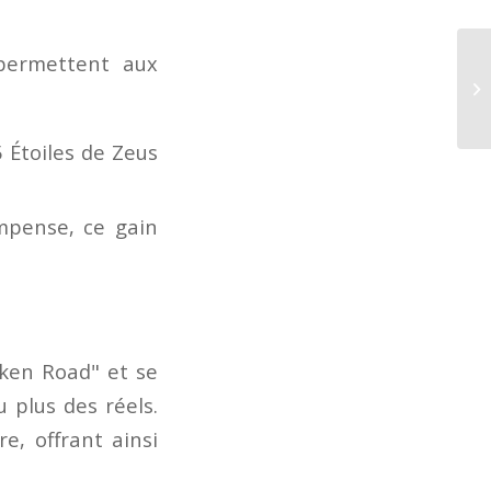
 permettent aux
Ch
 Étoiles de Zeus
mpense, ce gain
cken Road" et se
 plus des réels.
e, offrant ainsi