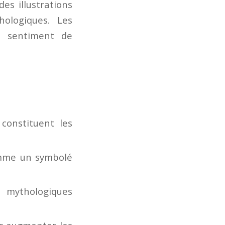
es illustrations
hologiques. Les
n sentiment de
 constituent les
comme un symbolé
 mythologiques