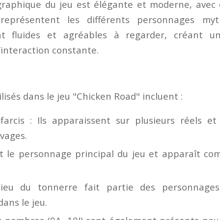
raphique du jeu est élégante et moderne, avec d
 représentent les différents personnages myt
nt fluides et agréables à regarder, créant u
interaction constante.
lisés dans le jeu "Chicken Road" incluent :
farcis : Ils apparaissent sur plusieurs réels et
vages.
est le personnage principal du jeu et apparaît 
ieu du tonnerre fait partie des personnages
ans le jeu.