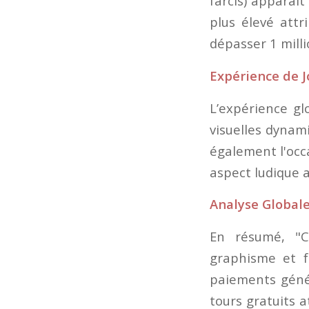
farcis) apparaît
plus élevé att
dépasser 1 milli
Expérience de J
L’expérience g
visuelles dynam
également l'occ
aspect ludique a
Analyse Global
En résumé, "C
graphisme et fo
paiements génére
tours gratuits a