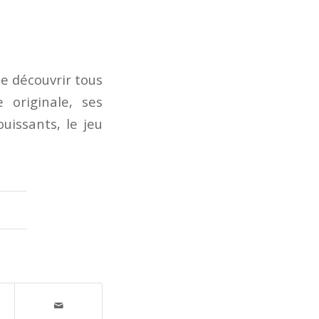
e découvrir tous
 originale, ses
uissants, le jeu