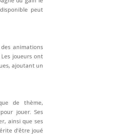
mpagne du gain le
disponible peut
 des animations
 Les joueurs ont
ues, ajoutant un
ique de thème,
 pour jouer. Ses
er, ainsi que ses
érite d'être joué