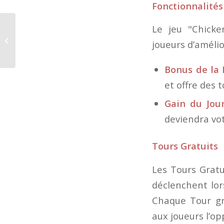
Fonctionnalités
Le jeu "Chicke
Chicken Road 2
joueurs d’amélio
Bonus de la 
et offre des t
Gain du Jou
deviendra vo
Tours Gratuits
Les Tours Gratu
déclenchent lor
Chaque Tour gra
aux joueurs l’op