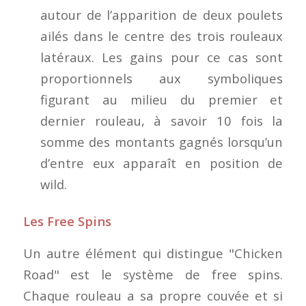
autour de l’apparition de deux poulets
ailés dans le centre des trois rouleaux
latéraux. Les gains pour ce cas sont
proportionnels aux symboliques
figurant au milieu du premier et
dernier rouleau, à savoir 10 fois la
somme des montants gagnés lorsqu’un
d’entre eux apparaît en position de
wild.
Les Free Spins
Un autre élément qui distingue "Chicken
Road" est le système de free spins.
Chaque rouleau a sa propre couvée et si