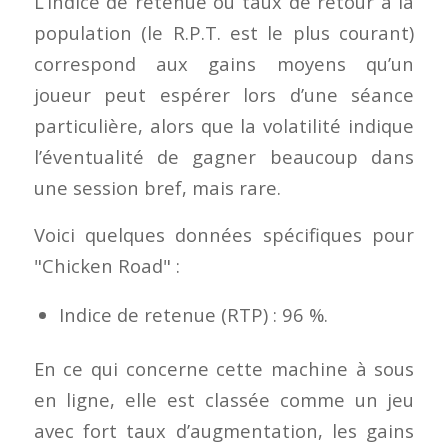
L’indice de retenue ou taux de retour à la
population (le R.P.T. est le plus courant)
correspond aux gains moyens qu’un
joueur peut espérer lors d’une séance
particulière, alors que la volatilité indique
l’éventualité de gagner beaucoup dans
une session bref, mais rare.
Voici quelques données spécifiques pour
"Chicken Road" :
Indice de retenue (RTP) : 96 %.
En ce qui concerne cette machine à sous
en ligne, elle est classée comme un jeu
avec fort taux d’augmentation, les gains