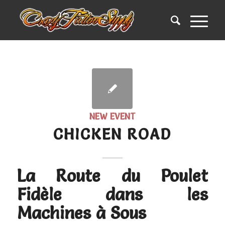
NEW EVENT
CHICKEN ROAD
La Route du Poulet
Fidèle dans les
Machines à Sous