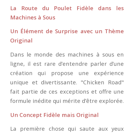
La Route du Poulet Fidèle dans les
Machines à Sous
Un Élément de Surprise avec un Thème
Original
Dans le monde des machines à sous en
ligne, il est rare d’entendre parler d’une
création qui propose une expérience
unique et divertissante. "Chicken Road"
fait partie de ces exceptions et offre une
formule inédite qui mérite d’être explorée.
Un Concept Fidèle mais Original
La première chose qui saute aux yeux