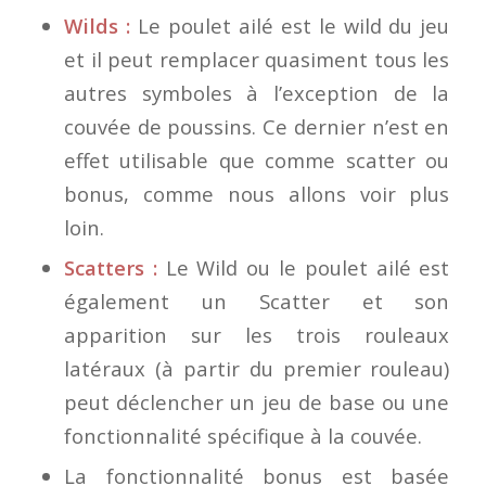
Wilds :
Le poulet ailé est le wild du jeu
et il peut remplacer quasiment tous les
autres symboles à l’exception de la
couvée de poussins. Ce dernier n’est en
effet utilisable que comme scatter ou
bonus, comme nous allons voir plus
loin.
Scatters :
Le Wild ou le poulet ailé est
également un Scatter et son
apparition sur les trois rouleaux
latéraux (à partir du premier rouleau)
peut déclencher un jeu de base ou une
fonctionnalité spécifique à la couvée.
La fonctionnalité bonus est basée