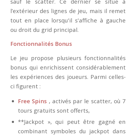
sauf le scatter. Ce dernier se situe à
l’extérieur des lignes de jeu, mais il remet
tout en place lorsqu'il s'affiche à gauche
ou droit du grid principal.
Fonctionnalités Bonus
Le jeu propose plusieurs fonctionnalités
bonus qui enrichissent considérablement
les expériences des joueurs. Parmi celles-
ci figurent :
Free Spins
, activés par le scatter, où 7
tours gratuits sont offerts,
**Jackpot », qui peut être gagné en
combinant symboles du jackpot dans