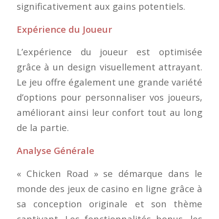
significativement aux gains potentiels.
Expérience du Joueur
L’expérience du joueur est optimisée
grâce à un design visuellement attrayant.
Le jeu offre également une grande variété
d’options pour personnaliser vos joueurs,
améliorant ainsi leur confort tout au long
de la partie.
Analyse Générale
« Chicken Road » se démarque dans le
monde des jeux de casino en ligne grâce à
sa conception originale et son thème
captivant. Les fonctionnalités bonus, les