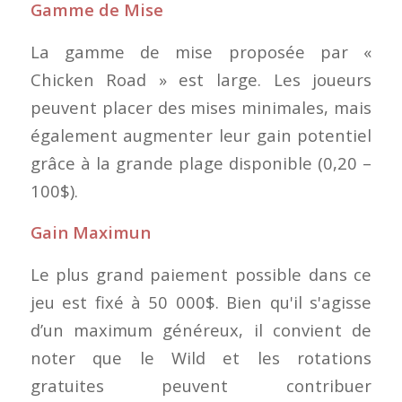
Gamme de Mise
La gamme de mise proposée par «
Chicken Road » est large. Les joueurs
peuvent placer des mises minimales, mais
également augmenter leur gain potentiel
grâce à la grande plage disponible (0,20 –
100$).
Gain Maximun
Le plus grand paiement possible dans ce
jeu est fixé à 50 000$. Bien qu'il s'agisse
d’un maximum généreux, il convient de
noter que le Wild et les rotations
gratuites peuvent contribuer