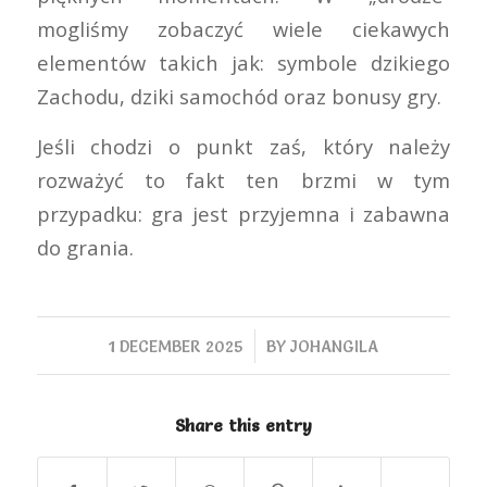
mogliśmy zobaczyć wiele ciekawych
elementów takich jak: symbole dzikiego
Zachodu, dziki samochód oraz bonusy gry.
Jeśli chodzi o punkt zaś, który należy
rozważyć to fakt ten brzmi w tym
przypadku: gra jest przyjemna i zabawna
do grania.
/
1 DECEMBER 2025
BY
JOHANGILA
Share this entry