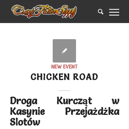
NEW EVENT
CHICKEN ROAD
Droga Kurcząt w
Kasynie Przejażdżka
Slotów