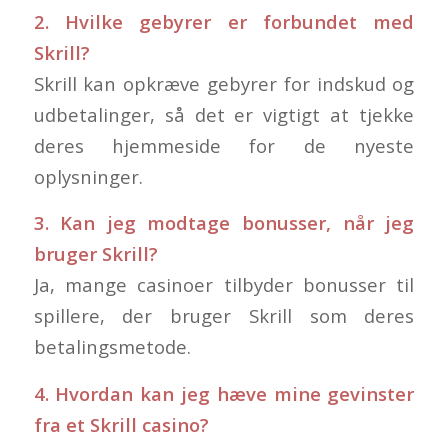
2. Hvilke gebyrer er forbundet med
Skrill?
Skrill kan opkræve gebyrer for indskud og
udbetalinger, så det er vigtigt at tjekke
deres hjemmeside for de nyeste
oplysninger.
3. Kan jeg modtage bonusser, når jeg
bruger Skrill?
Ja, mange casinoer tilbyder bonusser til
spillere, der bruger Skrill som deres
betalingsmetode.
4. Hvordan kan jeg hæve mine gevinster
fra et Skrill casino?