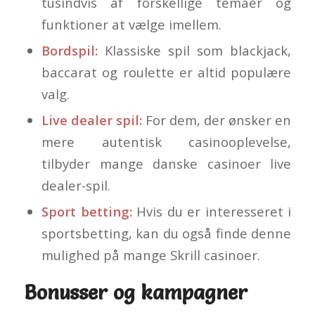
tusindvis af forskellige temaer og
funktioner at vælge imellem.
Bordspil:
Klassiske spil som blackjack,
baccarat og roulette er altid populære
valg.
Live dealer spil:
For dem, der ønsker en
mere autentisk casinooplevelse,
tilbyder mange danske casinoer live
dealer-spil.
Sport betting:
Hvis du er interesseret i
sportsbetting, kan du også finde denne
mulighed på mange Skrill casinoer.
Bonusser og kampagner