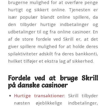
brugerne mulighed for at overføre penge
hurtigt og sikkert online. Tjenesten er
især populær blandt online spillere, da
den tilbyder hurtige indbetalinger og
udbetalinger til og fra online casinoer. En
af de store fordele ved Skrill er, at det
giver spillere mulighed for at holde deres
spilaktiviteter adskilt fra deres bankkonti,
hvilket tilføjer et ekstra lag af sikkerhed.
Fordele ved at bruge Skrill
på danske casinoer
Hurtige transaktioner:
Skrill tilbyder
næsten øjeblikkelige indbetalinger,