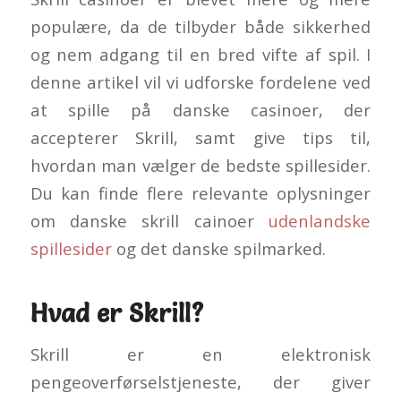
populære, da de tilbyder både sikkerhed
og nem adgang til en bred vifte af spil. I
denne artikel vil vi udforske fordelene ved
at spille på danske casinoer, der
accepterer Skrill, samt give tips til,
hvordan man vælger de bedste spillesider.
Du kan finde flere relevante oplysninger
om danske skrill cainoer
udenlandske
spillesider
og det danske spilmarked.
Hvad er Skrill?
Skrill er en elektronisk
pengeoverførselstjeneste, der giver