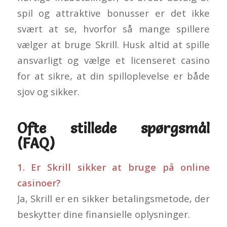
spil og attraktive bonusser er det ikke
svært at se, hvorfor så mange spillere
vælger at bruge Skrill. Husk altid at spille
ansvarligt og vælge et licenseret casino
for at sikre, at din spilloplevelse er både
sjov og sikker.
Ofte stillede spørgsmål
(FAQ)
1. Er Skrill sikker at bruge på online
casinoer?
Ja, Skrill er en sikker betalingsmetode, der
beskytter dine finansielle oplysninger.