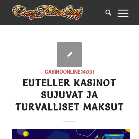
CASINOONLINE14031
EUTELLER KASINOT
SUJUVAT JA
TURVALLISET MAKSUT