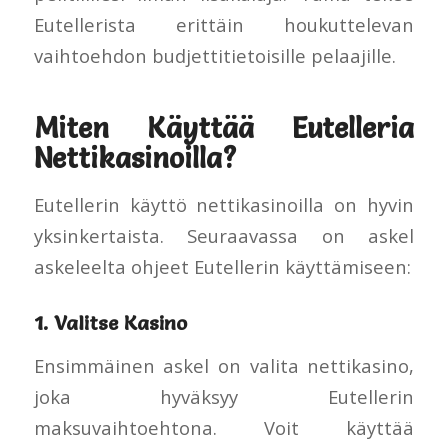
Eutellerista erittäin houkuttelevan
vaihtoehdon budjettitietoisille pelaajille.
Miten Käyttää Eutelleria
Nettikasinoilla?
Eutellerin käyttö nettikasinoilla on hyvin
yksinkertaista. Seuraavassa on askel
askeleelta ohjeet Eutellerin käyttämiseen:
1. Valitse Kasino
Ensimmäinen askel on valita nettikasino,
joka hyväksyy Eutellerin
maksuvaihtoehtona. Voit käyttää