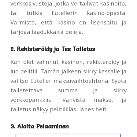
verkkosivustoja, jotka vertailivat kasinoita,
tai tutkia Eutellerin kasino-opasta.
Varmista, että kasino on lisensoitu ja
tarjoaa laadukkaita pelejä.
2. Rekisteröidy ja Tee Talletus
Kun olet valinnut kasinon, rekisteröidy ja
luo pelitili. Tämän jälkeen siirry kassalle ja
valitse Euteller maksuvaihtoehtona. Syötä
talletettava summa ja siirry
verkkopankkiisi. Vahvista maksu, ja
talletus näkyy pelitililläsi lähes heti.
3. Aloita Pelaaminen