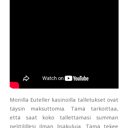
Monilla Euteller kasinoilla talletukset ovat
täysin maksuttomia. Tämä tarkoittaa,
että saat koko tallettamasi summan
pelitilillesi ilman lisäkuluja. Tämä tekee