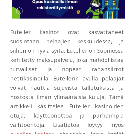
Euteller kasinot ovat kasvattaneet
suosiotaan pelaajien keskuudessa, ja
siihen on hyviä syitä. Euteller on Suomessa
kehitetty maksupalvelu, joka mahdollistaa
turvalliset ja nopeat rahansiirrot
nettikasinoilla. Eutellerin avulla pelaajat
voivat nauttia sujuvista talletuksista ja
nostosta ilman ylimääräisiä kuluja. Tämä
artikkeli käsittelee Euteller kasinoiden
etuja, käyttöönottoa ja parhaimpia
vaihtoehtoja. Lisätietoa löytyy myös
euteller kasinot
-sivustolta, josta löydät