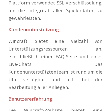
Plattform verwendet SSL-Verschlüsselung,
um die Integrität aller Spielerdaten zu
gewährleisten.
Kundenunterstützung
Wincraft bietet eine Vielzahl von
Unterstützungsressourcen an,
einschließlich einer FAQ-Seite und eines
Live-Chats. Das
Kundenunterstütztenteam ist rund um die
Uhr verfügbar und hilft bei der
Bearbeitung aller Anliegen.
Benutzererfahrung
Die Wincraft-Website bietet eine