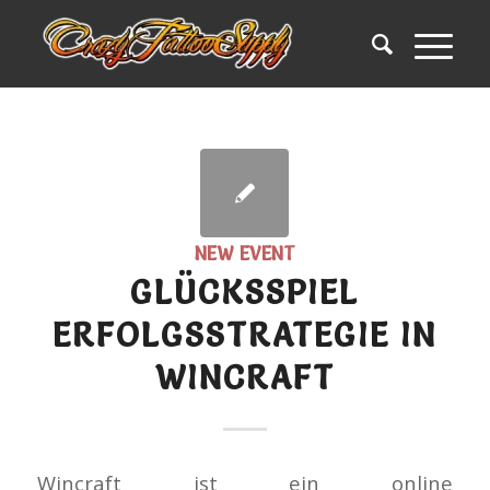
NEW EVENT
GLÜCKSSPIEL
ERFOLGSSTRATEGIE IN
WINCRAFT
Wincraft ist ein online