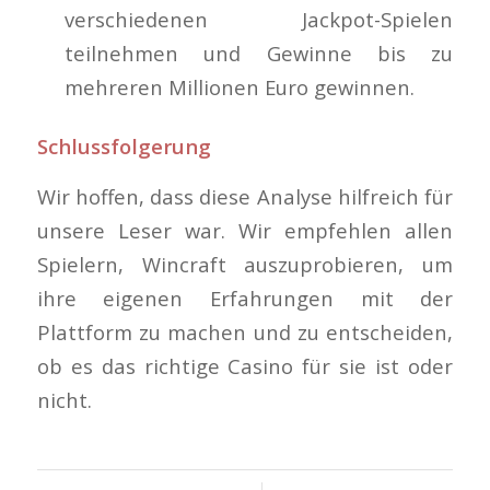
verschiedenen Jackpot-Spielen
teilnehmen und Gewinne bis zu
mehreren Millionen Euro gewinnen.
Schlussfolgerung
Wir hoffen, dass diese Analyse hilfreich für
unsere Leser war. Wir empfehlen allen
Spielern, Wincraft auszuprobieren, um
ihre eigenen Erfahrungen mit der
Plattform zu machen und zu entscheiden,
ob es das richtige Casino für sie ist oder
nicht.