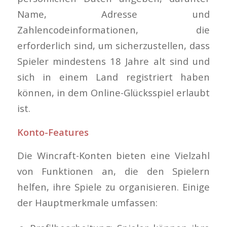
Name, Adresse und
Zahlencodeinformationen, die
erforderlich sind, um sicherzustellen, dass
Spieler mindestens 18 Jahre alt sind und
sich in einem Land registriert haben
können, in dem Online-Glücksspiel erlaubt
ist.
Konto-Features
Die Wincraft-Konten bieten eine Vielzahl
von Funktionen an, die den Spielern
helfen, ihre Spiele zu organisieren. Einige
der Hauptmerkmale umfassen: