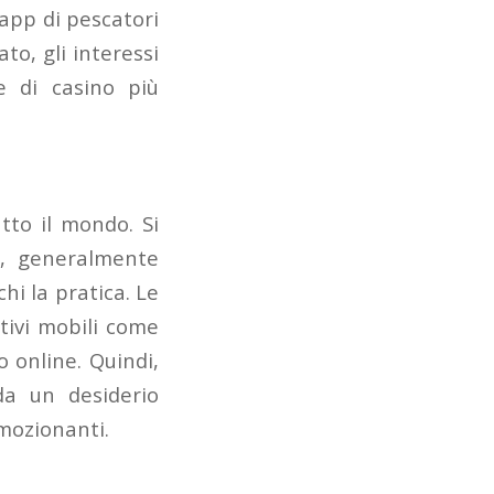
app di pescatori
to, gli interessi
e di casino più
tto il mondo. Si
ti, generalmente
hi la pratica. Le
tivi mobili come
o online. Quindi,
 da un desiderio
emozionanti.