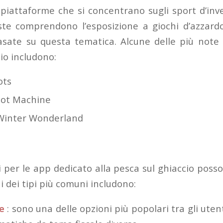
 piattaforme che si concentrano sugli sport d’i
ste comprendono l’esposizione a giochi d’azzardo
sate su questa tematica. Alcune delle più note
cio includono:
ots
 Slot Machine
 Winter Wonderland
ati per le app dedicato alla pesca sul ghiaccio poss
i dei tipi più comuni includono:
ne
: sono una delle opzioni più popolari tra gli utent