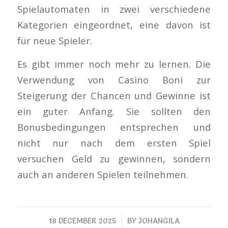
Spielautomaten in zwei verschiedene
Kategorien eingeordnet, eine davon ist
für neue Spieler.
Es gibt immer noch mehr zu lernen. Die
Verwendung von Casino Boni zur
Steigerung der Chancen und Gewinne ist
ein guter Anfang. Sie sollten den
Bonusbedingungen entsprechen und
nicht nur nach dem ersten Spiel
versuchen Geld zu gewinnen, sondern
auch an anderen Spielen teilnehmen.
/
18 DECEMBER 2025
BY
JOHANGILA