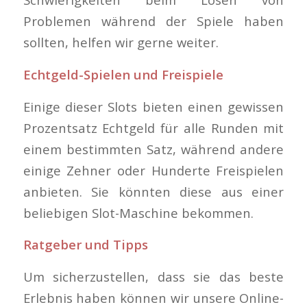
Problemen während der Spiele haben
sollten, helfen wir gerne weiter.
Echtgeld-Spielen und Freispiele
Einige dieser Slots bieten einen gewissen
Prozentsatz Echtgeld für alle Runden mit
einem bestimmten Satz, während andere
einige Zehner oder Hunderte Freispielen
anbieten. Sie könnten diese aus einer
beliebigen Slot-Maschine bekommen.
Ratgeber und Tipps
Um sicherzustellen, dass sie das beste
Erlebnis haben können wir unsere Online-