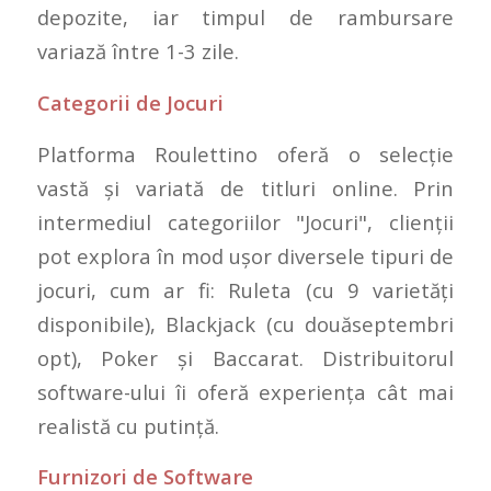
depozite, iar timpul de rambursare
variază între 1-3 zile.
Categorii de Jocuri
Platforma Roulettino oferă o selecție
vastă și variată de titluri online. Prin
intermediul categoriilor "Jocuri", clienții
pot explora în mod ușor diversele tipuri de
jocuri, cum ar fi: Ruleta (cu 9 varietăți
disponibile), Blackjack (cu douăseptembri
opt), Poker și Baccarat. Distribuitorul
software-ului îi oferă experiența cât mai
realistă cu putință.
Furnizori de Software