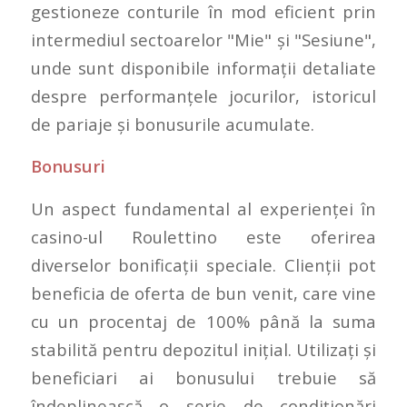
gestioneze conturile în mod eficient prin
intermediul sectoarelor "Mie" și "Sesiune",
unde sunt disponibile informații detaliate
despre performanțele jocurilor, istoricul
de pariaje și bonusurile acumulate.
Bonusuri
Un aspect fundamental al experienței în
casino-ul Roulettino este oferirea
diverselor bonificații speciale. Clienții pot
beneficia de oferta de bun venit, care vine
cu un procentaj de 100% până la suma
stabilită pentru depozitul inițial. Utilizați și
beneficiari ai bonusului trebuie să
îndeplinească o serie de condiționări