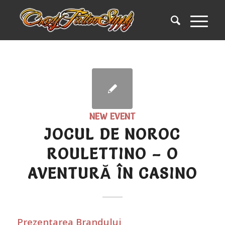
NEW EVENT
JOCUL DE NOROC
ROULETTINO – O
AVENTURĂ ÎN CASINO
Prezentarea Brandului