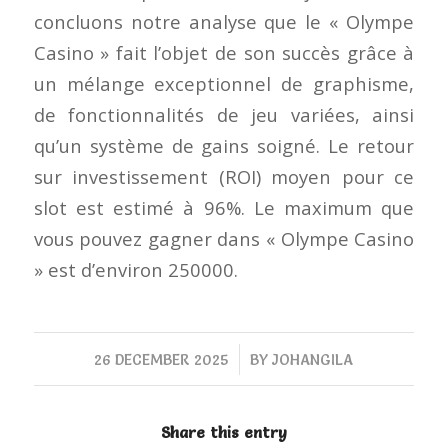
concluons notre analyse que le « Olympe
Casino » fait l’objet de son succès grâce à
un mélange exceptionnel de graphisme,
de fonctionnalités de jeu variées, ainsi
qu’un système de gains soigné. Le retour
sur investissement (ROI) moyen pour ce
slot est estimé à 96%. Le maximum que
vous pouvez gagner dans « Olympe Casino
» est d’environ 250000.
/
26 DECEMBER 2025
BY
JOHANGILA
Share this entry