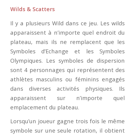
Wilds & Scatters
Il y a plusieurs Wild dans ce jeu. Les wilds
apparaissent à n’importe quel endroit du
plateau, mais ils ne remplacent que les
Symboles d’Echange et les Symboles
Olympiques. Les symboles de dispersion
sont 4 personnages qui représentent des
athlètes masculins ou féminins engagés
dans diverses activités physiques. Ils
apparaissent sur n’importe quel
emplacement du plateau.
Lorsqu’un joueur gagne trois fois le même
symbole sur une seule rotation, il obtient