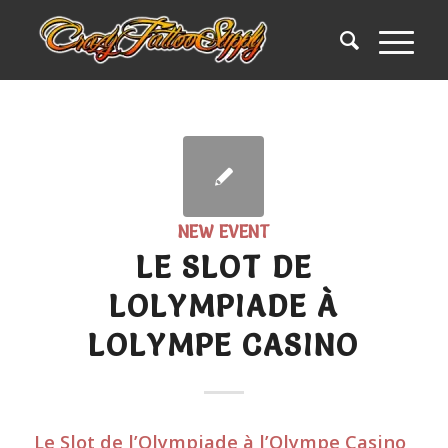
NEW EVENT
LE SLOT DE
LOLYMPIADE À
LOLYMPE CASINO
Le Slot de l’Olympiade à l’Olympe Casino