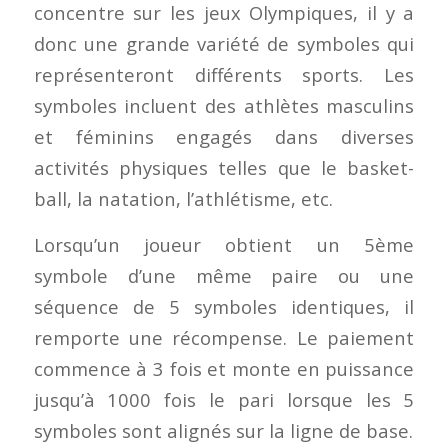
concentre sur les jeux Olympiques, il y a
donc une grande variété de symboles qui
représenteront différents sports. Les
symboles incluent des athlètes masculins
et féminins engagés dans diverses
activités physiques telles que le basket-
ball, la natation, l’athlétisme, etc.
Lorsqu’un joueur obtient un 5ème
symbole d’une même paire ou une
séquence de 5 symboles identiques, il
remporte une récompense. Le paiement
commence à 3 fois et monte en puissance
jusqu’à 1000 fois le pari lorsque les 5
symboles sont alignés sur la ligne de base.