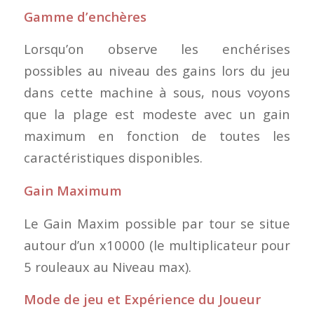
Gamme d’enchères
Lorsqu’on observe les enchérises
possibles au niveau des gains lors du jeu
dans cette machine à sous, nous voyons
que la plage est modeste avec un gain
maximum en fonction de toutes les
caractéristiques disponibles.
Gain Maximum
Le Gain Maxim possible par tour se situe
autour d’un x10000 (le multiplicateur pour
5 rouleaux au Niveau max).
Mode de jeu et Expérience du Joueur