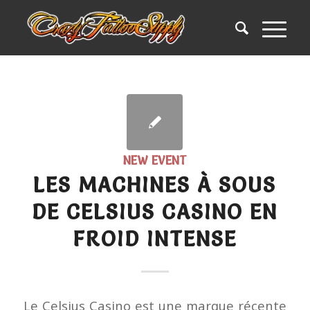
NEW EVENT
LES MACHINES À SOUS
DE CELSIUS CASINO EN
FROID INTENSE
Le Celsius Casino est une marque récente