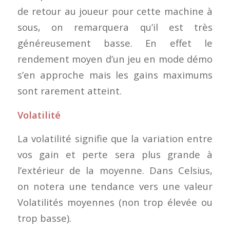
de retour au joueur pour cette machine à
sous, on remarquera qu’il est très
généreusement basse. En effet le
rendement moyen d’un jeu en mode démo
s’en approche mais les gains maximums
sont rarement atteint.
Volatilité
La volatilité signifie que la variation entre
vos gain et perte sera plus grande à
l’extérieur de la moyenne. Dans Celsius,
on notera une tendance vers une valeur
Volatilités moyennes (non trop élevée ou
trop basse).