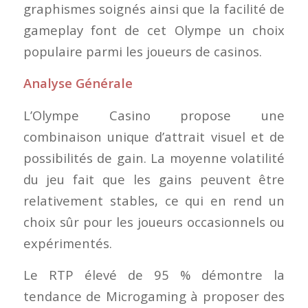
graphismes soignés ainsi que la facilité de
gameplay font de cet Olympe un choix
populaire parmi les joueurs de casinos.
Analyse Générale
L’Olympe Casino propose une
combinaison unique d’attrait visuel et de
possibilités de gain. La moyenne volatilité
du jeu fait que les gains peuvent être
relativement stables, ce qui en rend un
choix sûr pour les joueurs occasionnels ou
expérimentés.
Le RTP élevé de 95 % démontre la
tendance de Microgaming à proposer des