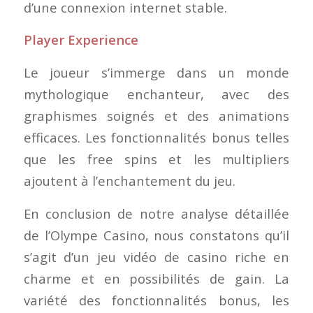
d’une connexion internet stable.
Player Experience
Le joueur s’immerge dans un monde
mythologique enchanteur, avec des
graphismes soignés et des animations
efficaces. Les fonctionnalités bonus telles
que les free spins et les multipliers
ajoutent à l’enchantement du jeu.
En conclusion de notre analyse détaillée
de l’Olympe Casino, nous constatons qu’il
s’agit d’un jeu vidéo de casino riche en
charme et en possibilités de gain. La
variété des fonctionnalités bonus, les