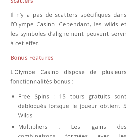
Scatters
Il n’y a pas de scatters spécifiques dans
l’Olympe Casino. Cependant, les wilds et
les symboles d’alignement peuvent servir
à cet effet.
Bonus Features
L’Olympe Casino dispose de plusieurs
fonctionnalités bonus :
Free Spins : 15 tours gratuits sont
débloqués lorsque le joueur obtient 5
Wilds
Multipliers : Les gains des
combinaisons formées avec les