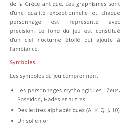
de la Grèce antique. Les graphismes sont
d’une qualité exceptionnelle et chaque
personnage est représenté avec
précision. Le fond du jeu est constitué
d’un ciel nocturne étoilé qui ajoute à
l’ambiance.
Symboles
Les symboles du jeu comprennent:
Les personnages mythologiques : Zeus,
Poseidon, Hades et autres
Des lettres alphabétiques (A, K, Q, J, 10)
Un sol en or