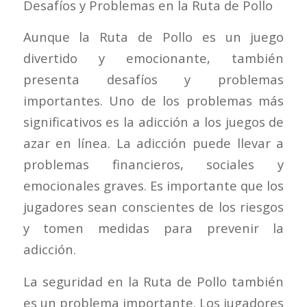
Desafíos y Problemas en la Ruta de Pollo
Aunque la Ruta de Pollo es un juego
divertido y emocionante, también
presenta desafíos y problemas
importantes. Uno de los problemas más
significativos es la adicción a los juegos de
azar en línea. La adicción puede llevar a
problemas financieros, sociales y
emocionales graves. Es importante que los
jugadores sean conscientes de los riesgos
y tomen medidas para prevenir la
adicción.
La seguridad en la Ruta de Pollo también
es un problema importante. Los jugadores