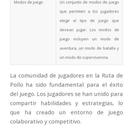
Modos de juego
Un conjunto de modos de juego
que permiten a los jugadores
elegir el tipo de juego que
desean jugar. Los modos de
juego incluyen un modo de
aventura, un modo de batalla y
un modo de supervivencia.
La comunidad de jugadores en la Ruta de
Pollo ha sido fundamental para el éxito
del juego. Los jugadores se han unido para
compartir habilidades y estrategias, lo
que ha creado un entorno de juego
colaborativo y competitivo.