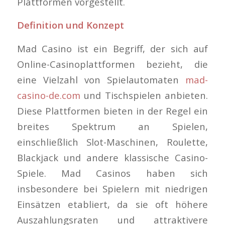
Plattformen vorgestellt.
Definition und Konzept
Mad Casino ist ein Begriff, der sich auf
Online-Casinoplattformen bezieht, die
eine Vielzahl von Spielautomaten
mad-
casino-de.com
und Tischspielen anbieten.
Diese Plattformen bieten in der Regel ein
breites Spektrum an Spielen,
einschließlich Slot-Maschinen, Roulette,
Blackjack und andere klassische Casino-
Spiele. Mad Casinos haben sich
insbesondere bei Spielern mit niedrigen
Einsätzen etabliert, da sie oft höhere
Auszahlungsraten und attraktivere