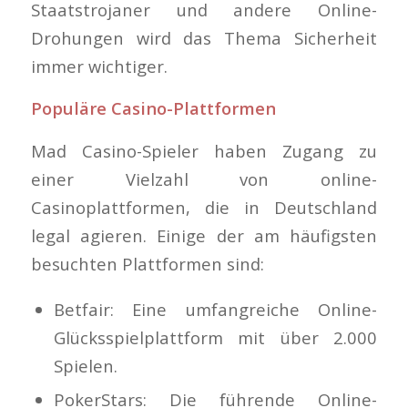
Staatstrojaner und andere Online-
Drohungen wird das Thema Sicherheit
immer wichtiger.
Populäre Casino-Plattformen
Mad Casino-Spieler haben Zugang zu
einer Vielzahl von online-
Casinoplattformen, die in Deutschland
legal agieren. Einige der am häufigsten
besuchten Plattformen sind:
Betfair: Eine umfangreiche Online-
Glücksspielplattform mit über 2.000
Spielen.
PokerStars: Die führende Online-