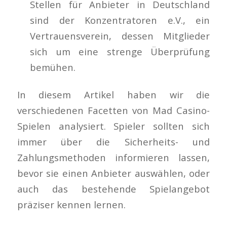
Stellen für Anbieter in Deutschland
sind der Konzentratoren e.V., ein
Vertrauensverein, dessen Mitglieder
sich um eine strenge Überprüfung
bemühen.
In diesem Artikel haben wir die
verschiedenen Facetten von Mad Casino-
Spielen analysiert. Spieler sollten sich
immer über die Sicherheits- und
Zahlungsmethoden informieren lassen,
bevor sie einen Anbieter auswählen, oder
auch das bestehende Spielangebot
präziser kennen lernen.