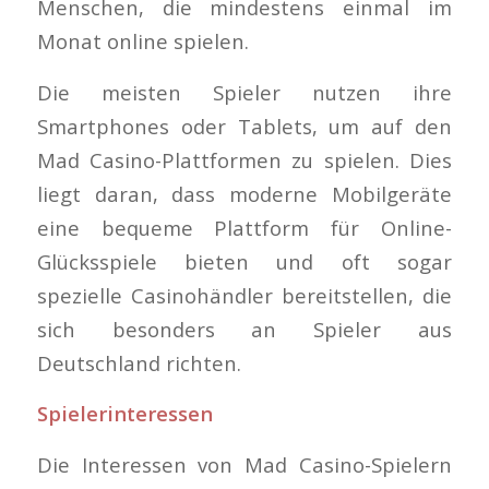
Menschen, die mindestens einmal im
Monat online spielen.
Die meisten Spieler nutzen ihre
Smartphones oder Tablets, um auf den
Mad Casino-Plattformen zu spielen. Dies
liegt daran, dass moderne Mobilgeräte
eine bequeme Plattform für Online-
Glücksspiele bieten und oft sogar
spezielle Casinohändler bereitstellen, die
sich besonders an Spieler aus
Deutschland richten.
Spielerinteressen
Die Interessen von Mad Casino-Spielern