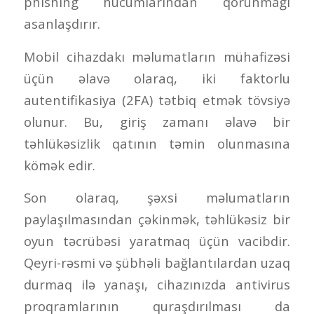
phishing hücumlarından qorunmağı
asanlaşdırır.
Mobil cihazdakı məlumatların mühafizəsi
üçün əlavə olaraq, iki faktorlu
autentifikasiya (2FA) tətbiq etmək tövsiyə
olunur. Bu, giriş zamanı əlavə bir
təhlükəsizlik qatının təmin olunmasına
kömək edir.
Son olaraq, şəxsi məlumatların
paylaşılmasından çəkinmək, təhlükəsiz bir
oyun təcrübəsi yaratmaq üçün vacibdir.
Qeyri-rəsmi və şübhəli bağlantılardan uzaq
durmaq ilə yanaşı, cihazınızda antivirus
proqramlarının quraşdırılması da