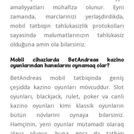
əməliyyatları mühafizə olunur. Eyni
zamanda, mərclərinizi yerləşdirdikdə,
mobil tətbiqin təhlükəsizlik protokolları
sayəsində məlumatlarınızın təhlükəsiz
olduğuna əmin ola bilərsiniz.
Mobil cihazlarda BetAndreas kazino
oyunlarından hansılarını oynamaq olar?
BetAndreas mobil tətbiqində geniş
çeşiddə kazino oyunları mövcuddur. Slot
oyunları, blackjack, rulet, poker və canlı
kazino oyunları kimi klassik oyunların
bütün növlərini oynaya bilərsiniz.
Həmçinin, yeni oyunlar mütəmadi olaraq
əlavə olunur, buna görə də tətbiqi