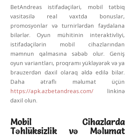
BetAndreas istifadəçiləri, mobil tətbiq
vasitəsilə real vaxtda bonuslar,
promosyonlar və turnirlərdən faydalana
bilərlər. Oyun mühitinin interaktivliyi,
istifadəçilərin mobil cihazlarından
məmnun qalmasına səbəb olur. Geniş
oyun variantları, proqramı yükləyərək və ya
brauzerdən daxil olaraq əldə edilə bilər.
Daha ətraflı məlumat üçün
https://apk.azbetandreas.com/
linkinə
daxil olun.
Mobil Cihazlarda
Təhlüksizlik və Məlumat