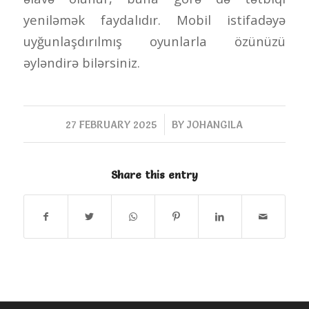
yeniləmək faydalıdır. Mobil istifadəyə
uyğunlaşdırılmış oyunlarla özünüzü
əyləndirə bilərsiniz.
/
27 FEBRUARY 2025
BY
JOHANGILA
Share this entry