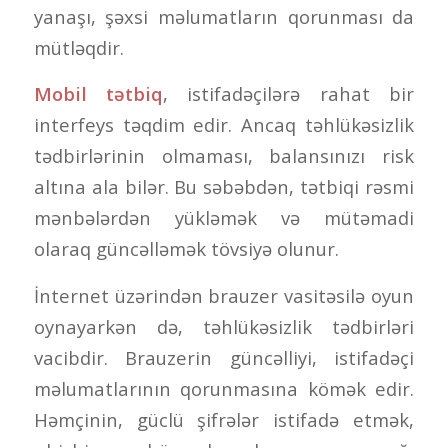
yanaşı, şəxsi məlumatların qorunması da
mütləqdir.
Mobil tətbiq
, istifadəçilərə rahat bir
interfeys təqdim edir. Ancaq təhlükəsizlik
tədbirlərinin olmaması, balansınızı risk
altına ala bilər. Bu səbəbdən, tətbiqi rəsmi
mənbələrdən yükləmək və mütəmadi
olaraq güncəlləmək tövsiyə olunur.
İnternet üzərindən brauzer vasitəsilə oyun
oynayarkən də, təhlükəsizlik tədbirləri
vacibdir. Brauzerin güncəlliyi, istifadəçi
məlumatlarının qorunmasına kömək edir.
Həmçinin, güclü şifrələr istifadə etmək,