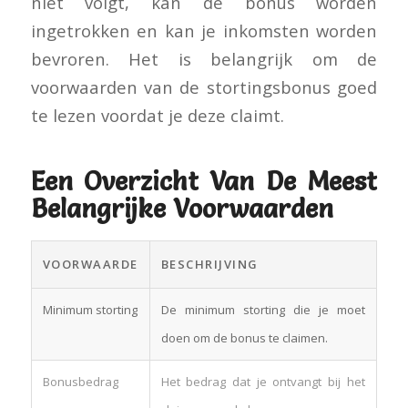
niet volgt, kan de bonus worden
ingetrokken en kan je inkomsten worden
bevroren. Het is belangrijk om de
voorwaarden van de stortingsbonus goed
te lezen voordat je deze claimt.
Een Overzicht Van De Meest
Belangrijke Voorwaarden
VOORWAARDE
BESCHRIJVING
Minimum storting
De minimum storting die je moet
doen om de bonus te claimen.
Bonusbedrag
Het bedrag dat je ontvangt bij het