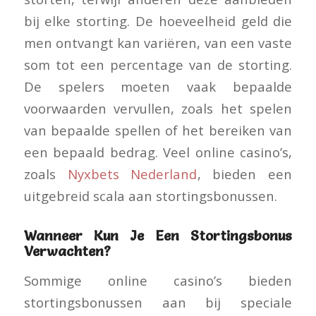
bij elke storting. De hoeveelheid geld die
men ontvangt kan variëren, van een vaste
som tot een percentage van de storting.
De spelers moeten vaak bepaalde
voorwaarden vervullen, zoals het spelen
van bepaalde spellen of het bereiken van
een bepaald bedrag. Veel online casino’s,
zoals
Nyxbets Nederland
, bieden een
uitgebreid scala aan stortingsbonussen.
Wanneer Kun Je Een Stortingsbonus
Verwachten?
Sommige online casino’s bieden
stortingsbonussen aan bij speciale