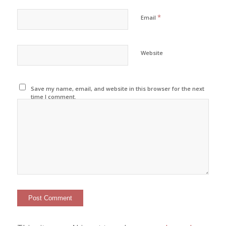
*
Email
Website
Save my name, email, and website in this browser for the next
time I comment.