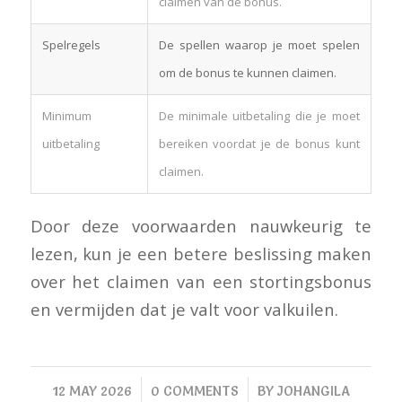
claimen van de bonus.
Spelregels
De spellen waarop je moet spelen
om de bonus te kunnen claimen.
Minimum
De minimale uitbetaling die je moet
uitbetaling
bereiken voordat je de bonus kunt
claimen.
Door deze voorwaarden nauwkeurig te
lezen, kun je een betere beslissing maken
over het claimen van een stortingsbonus
en vermijden dat je valt voor valkuilen.
/
/
12 MAY 2026
0 COMMENTS
BY
JOHANGILA