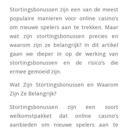
Stortingsbonussen zijn een van de meest
populaire manieren voor online casino’s
om nieuwe spelers aan te trekken. Maar
wat zijn stortingsbonussen precies en
waarom zijn ze belangrijk? In dit artikel
gaan we dieper in op de werking van
stortingsbonussen en de risico’s die
ermee gemoeid zijn.
Wat Zijn Stortingsbonussen en Waarom
Zijn Ze Belangrijk?
Stortingsbonussen zijn een soort
welkomstpakket dat online casino’s
aanbieden om nieuwe spelers aan te