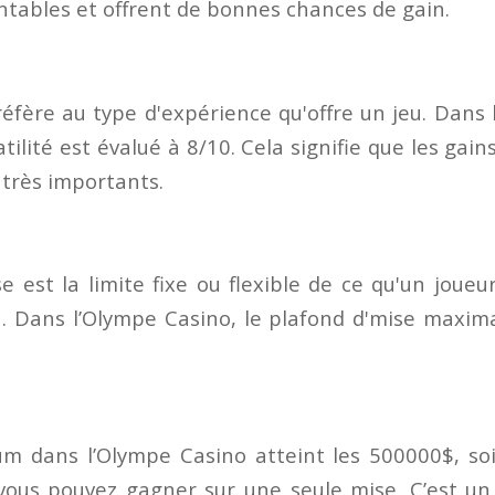
ntables et offrent de bonnes chances de gain.
 réfère au type d'expérience qu'offre un jeu. Dans
atilité est évalué à 8/10. Cela signifie que les gain
 très importants.
e est la limite fixe ou flexible de ce qu'un joueu
. Dans l’Olympe Casino, le plafond d'mise maxim
m dans l’Olympe Casino atteint les 500000$, soi
vous pouvez gagner sur une seule mise. C’est un