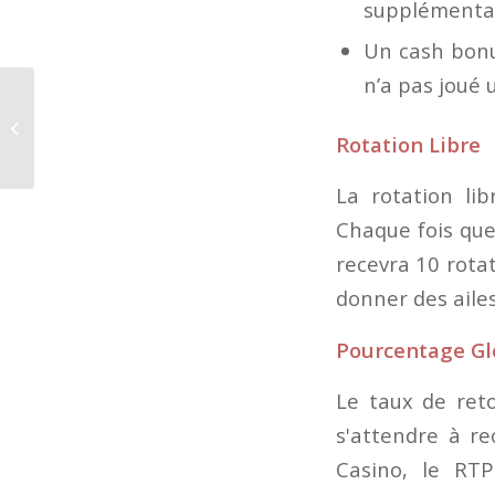
supplémentai
Un cash bonus
n’a pas joué
Tout Pouvoirs au Rendez-vous
dOlympe Casino
Rotation Libre
La rotation li
Chaque fois que 
recevra 10 rota
donner des aile
Pourcentage Gl
Le taux de ret
s'attendre à re
Casino, le RT