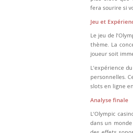
fera sourire si v
Jeu et Expérien
Le jeu de l'Oly
thème. La conce
joueur soit im
L'expérience du
personnelles. C
slots en ligne e
Analyse finale
L'Olympic casin
dans un monde 
des effets sono