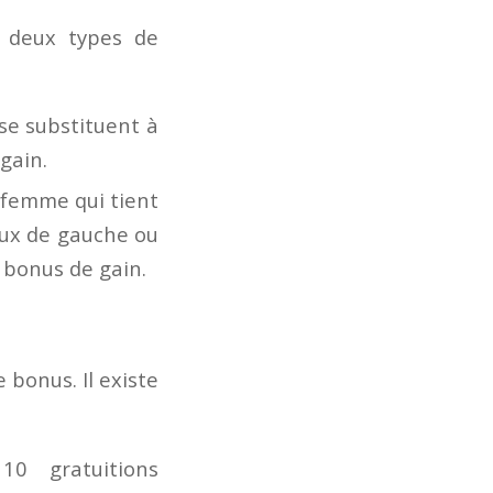
a deux types de
 se substituent à
gain.
 femme qui tient
eaux de gauche ou
 bonus de gain.
 bonus. Il existe
0 gratuitions