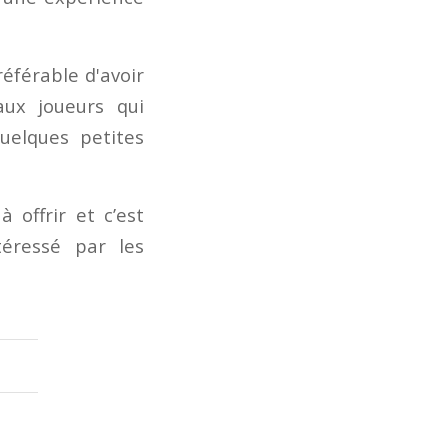
référable d'avoir
aux joueurs qui
uelques petites
offrir et c’est
éressé par les