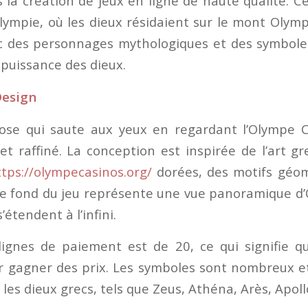
 la création de jeux en ligne de haute qualité. Ce
lympie, où les dieux résidaient sur le mont Olym
c des personnages mythologiques et des symboles
a puissance des dieux.
Design
ose qui saute aux yeux en regardant l’Olympe Ca
et raffiné. La conception est inspirée de l’art gr
tps://olympecasinos.org/
dorées, des motifs géom
 Le fond du jeu représente une vue panoramique d’
étendent à l’infini.
gnes de paiement est de 20, ce qui signifie qu’
ur gagner des prix. Les symboles sont nombreux et
les dieux grecs, tels que Zeus, Athéna, Arès, Apol