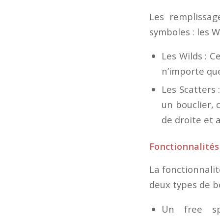
Les remplissag
symboles : les Wi
Les Wilds : C
n’importe qu
Les Scatters 
un bouclier, 
de droite et 
Fonctionnalité
La fonctionnalit
deux types de b
Un free sp