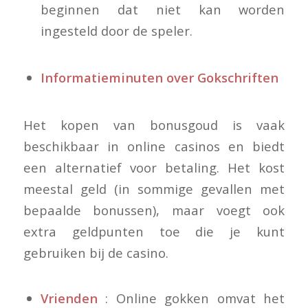
beginnen dat niet kan worden
ingesteld door de speler.
Informatieminuten over Gokschriften
Het kopen van bonusgoud is vaak
beschikbaar in online casinos en biedt
een alternatief voor betaling. Het kost
meestal geld (in sommige gevallen met
bepaalde bonussen), maar voegt ook
extra geldpunten toe die je kunt
gebruiken bij de casino.
Vrienden
: Online gokken omvat het