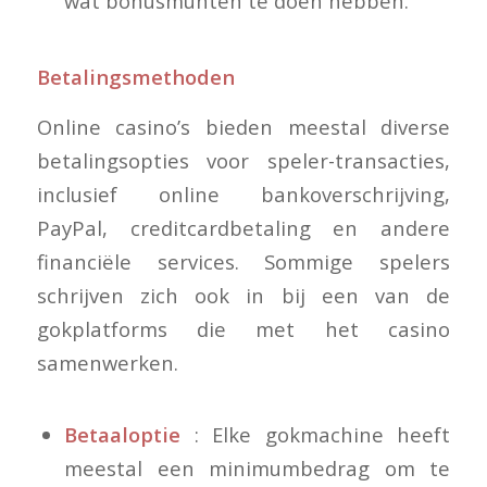
wat bonusmunten te doen hebben.
Betalingsmethoden
Online casino’s bieden meestal diverse
betalingsopties voor speler-transacties,
inclusief online bankoverschrijving,
PayPal, creditcardbetaling en andere
financiële services. Sommige spelers
schrijven zich ook in bij een van de
gokplatforms die met het casino
samenwerken.
Betaaloptie
: Elke gokmachine heeft
meestal een minimumbedrag om te