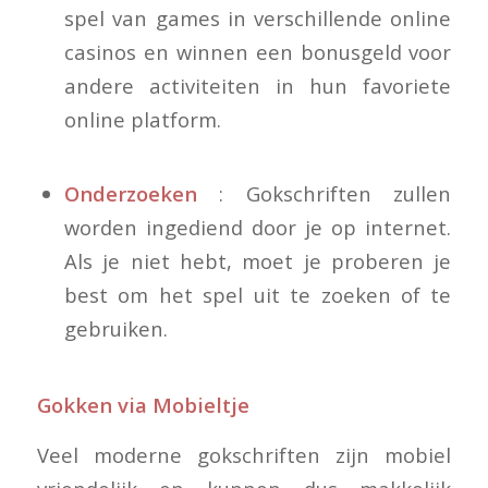
spel van games in verschillende online
casinos en winnen een bonusgeld voor
andere activiteiten in hun favoriete
online platform.
Onderzoeken
: Gokschriften zullen
worden ingediend door je op internet.
Als je niet hebt, moet je proberen je
best om het spel uit te zoeken of te
gebruiken.
Gokken via Mobieltje
Veel moderne gokschriften zijn mobiel