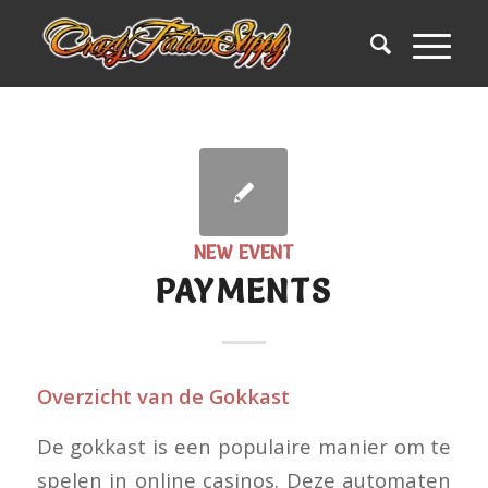
NEW EVENT
PAYMENTS
Overzicht van de Gokkast
De gokkast is een populaire manier om te
spelen in online casinos. Deze automaten