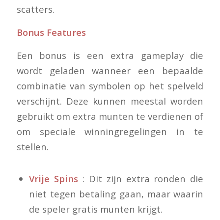
scatters.
Bonus Features
Een bonus is een extra gameplay die
wordt geladen wanneer een bepaalde
combinatie van symbolen op het spelveld
verschijnt. Deze kunnen meestal worden
gebruikt om extra munten te verdienen of
om speciale winningregelingen in te
stellen.
Vrije Spins
: Dit zijn extra ronden die
niet tegen betaling gaan, maar waarin
de speler gratis munten krijgt.