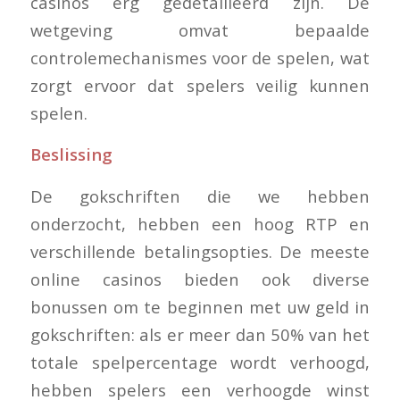
casinos erg gedetailleerd zijn. De
wetgeving omvat bepaalde
controlemechanismes voor de spelen, wat
zorgt ervoor dat spelers veilig kunnen
spelen.
Beslissing
De gokschriften die we hebben
onderzocht, hebben een hoog RTP en
verschillende betalingsopties. De meeste
online casinos bieden ook diverse
bonussen om te beginnen met uw geld in
gokschriften: als er meer dan 50% van het
totale spelpercentage wordt verhoogd,
hebben spelers een verhoogde winst