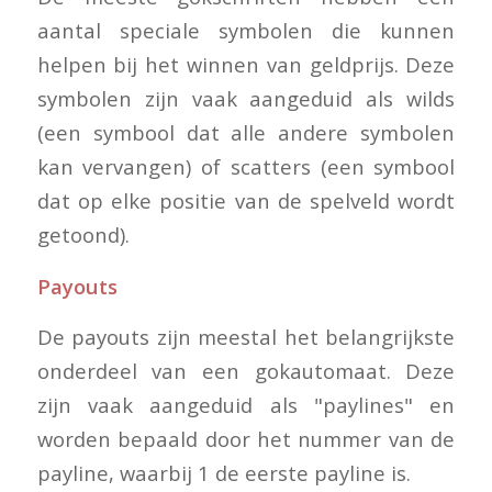
aantal speciale symbolen die kunnen
helpen bij het winnen van geldprijs. Deze
symbolen zijn vaak aangeduid als wilds
(een symbool dat alle andere symbolen
kan vervangen) of scatters (een symbool
dat op elke positie van de spelveld wordt
getoond).
Payouts
De payouts zijn meestal het belangrijkste
onderdeel van een gokautomaat. Deze
zijn vaak aangeduid als "paylines" en
worden bepaald door het nummer van de
payline, waarbij 1 de eerste payline is.