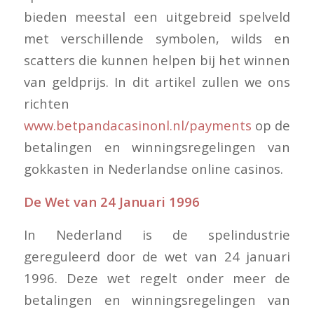
bieden meestal een uitgebreid spelveld
met verschillende symbolen, wilds en
scatters die kunnen helpen bij het winnen
van geldprijs. In dit artikel zullen we ons
richten
www.betpandacasinonl.nl/payments
op de
betalingen en winningsregelingen van
gokkasten in Nederlandse online casinos.
De Wet van 24 Januari 1996
In Nederland is de spelindustrie
gereguleerd door de wet van 24 januari
1996. Deze wet regelt onder meer de
betalingen en winningsregelingen van