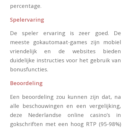
percentage.
Spelervaring
De speler ervaring is zeer goed. De
meeste gokautomaat-games zijn mobiel
vriendelijk en de websites bieden
duidelijke instructies voor het gebruik van
bonusfuncties.
Beoordeling
Een beoordeling zou kunnen zijn dat, na
alle beschouwingen en een vergelijking,
deze Nederlandse online casino’s in
gokschriften met een hoog RTP (95-98%)