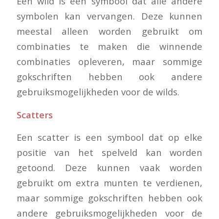
Een wild is een symbool dat alle andere
symbolen kan vervangen. Deze kunnen
meestal alleen worden gebruikt om
combinaties te maken die winnende
combinaties opleveren, maar sommige
gokschriften hebben ook andere
gebruiksmogelijkheden voor de wilds.
Scatters
Een scatter is een symbool dat op elke
positie van het spelveld kan worden
getoond. Deze kunnen vaak worden
gebruikt om extra munten te verdienen,
maar sommige gokschriften hebben ook
andere gebruiksmogelijkheden voor de