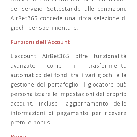
del servizio. Sottostando alle condizioni,
AirBet365 concede una ricca selezione di
giochi per sperimentare.
Funzioni dell'Account
L'account AirBet365 offre funzionalità
avanzate come il trasferimento
automatico dei fondi tra i vari giochi e la
gestione del portafoglio. Il giocatore può
personalizzare le impostazioni del proprio
account, incluso l'aggiornamento delle
informazioni di pagamento per ricevere
premi e bonus.
Bonus