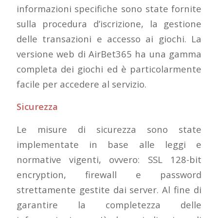
informazioni specifiche sono state fornite
sulla procedura d’iscrizione, la gestione
delle transazioni e accesso ai giochi. La
versione web di AirBet365 ha una gamma
completa dei giochi ed è particolarmente
facile per accedere al servizio.
Sicurezza
Le misure di sicurezza sono state
implementate in base alle leggi e
normative vigenti, ovvero: SSL 128-bit
encryption, firewall e password
strettamente gestite dai server. Al fine di
garantire la completezza delle