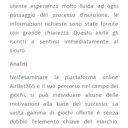
utente esperienza molto fluida: ad ogni
passaggio del processo d’iscrizione, le
informazioni richieste sono state fornite
con grande chiarezza. Questo aiuta gli
iscritti a sentirsi immediatamente al
sicuro.
Analisi
Nell'esaminare la piattaforma online
AirBet365 e il suo percorso nel campo dei
giochi, si può individuare alcune delle
motivazioni alla base del successo. La
vasta gamma di giochi offerte è senza
dubbio l’elemento chiave del marchio.