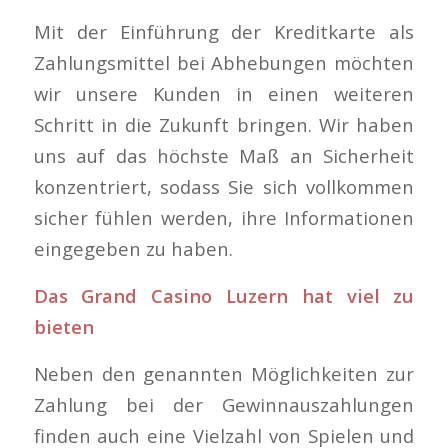
Mit der Einführung der Kreditkarte als
Zahlungsmittel bei Abhebungen möchten
wir unsere Kunden in einen weiteren
Schritt in die Zukunft bringen. Wir haben
uns auf das höchste Maß an Sicherheit
konzentriert, sodass Sie sich vollkommen
sicher fühlen werden, ihre Informationen
eingegeben zu haben.
Das Grand Casino Luzern hat viel zu
bieten
Neben den genannten Möglichkeiten zur
Zahlung bei der Gewinnauszahlungen
finden auch eine Vielzahl von Spielen und