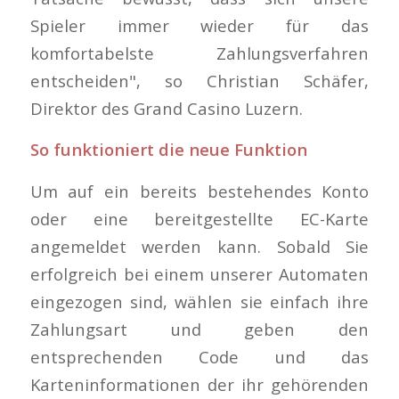
Spieler immer wieder für das
komfortabelste Zahlungsverfahren
entscheiden", so Christian Schäfer,
Direktor des Grand Casino Luzern.
So funktioniert die neue Funktion
Um auf ein bereits bestehendes Konto
oder eine bereitgestellte EC-Karte
angemeldet werden kann. Sobald Sie
erfolgreich bei einem unserer Automaten
eingezogen sind, wählen sie einfach ihre
Zahlungsart und geben den
entsprechenden Code und das
Karteninformationen der ihr gehörenden