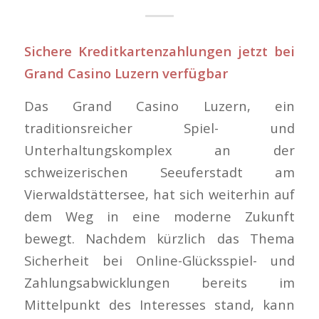
Sichere Kreditkartenzahlungen jetzt bei
Grand Casino Luzern verfügbar
Das Grand Casino Luzern, ein
traditionsreicher Spiel- und
Unterhaltungskomplex an der
schweizerischen Seeuferstadt am
Vierwaldstättersee, hat sich weiterhin auf
dem Weg in eine moderne Zukunft
bewegt. Nachdem kürzlich das Thema
Sicherheit bei Online-Glücksspiel- und
Zahlungsabwicklungen bereits im
Mittelpunkt des Interesses stand, kann