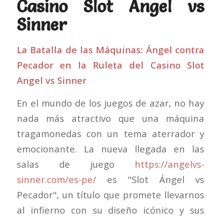
Casino Slot Angel vs
Sinner
La Batalla de las Máquinas: Ángel contra
Pecador en la Ruleta del Casino Slot
Angel vs Sinner
En el mundo de los juegos de azar, no hay
nada más atractivo que una máquina
tragamonedas con un tema aterrador y
emocionante. La nueva llegada en las
salas de juego
https://angelvs-
sinner.com/es-pe/
es "Slot Ángel vs
Pecador", un título que promete llevarnos
al infierno con su diseño icónico y sus