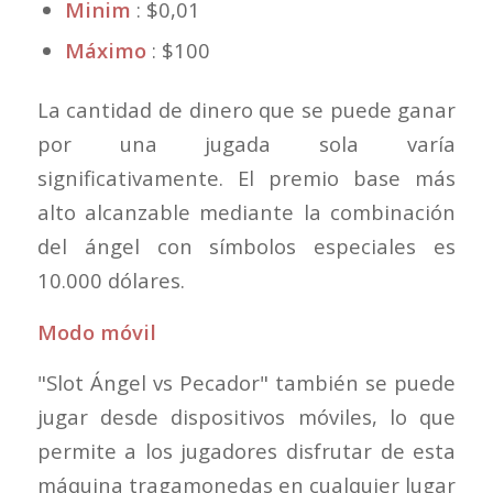
Minim
: $0,01
Máximo
: $100
La cantidad de dinero que se puede ganar
por una jugada sola varía
significativamente. El premio base más
alto alcanzable mediante la combinación
del ángel con símbolos especiales es
10.000 dólares.
Modo móvil
"Slot Ángel vs Pecador" también se puede
jugar desde dispositivos móviles, lo que
permite a los jugadores disfrutar de esta
máquina tragamonedas en cualquier lugar