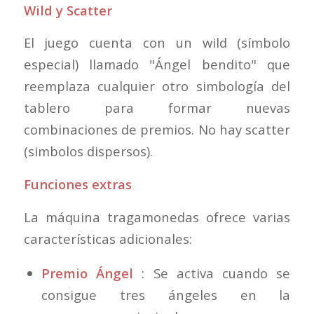
Wild y Scatter
El juego cuenta con un wild (símbolo
especial) llamado "Ángel bendito" que
reemplaza cualquier otro simbología del
tablero para formar nuevas
combinaciones de premios. No hay scatter
(simbolos dispersos).
Funciones extras
La máquina tragamonedas ofrece varias
características adicionales:
Premio Ángel
: Se activa cuando se
consigue tres ángeles en la