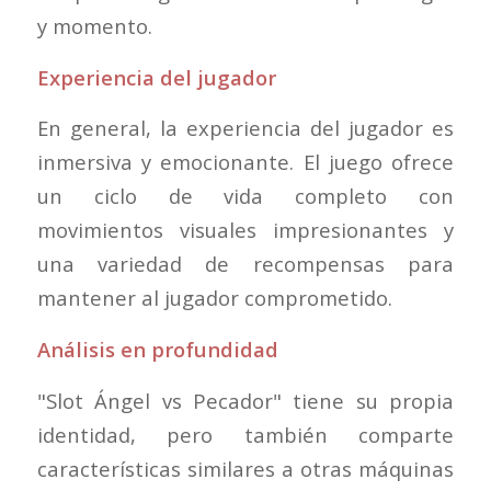
y momento.
Experiencia del jugador
En general, la experiencia del jugador es
inmersiva y emocionante. El juego ofrece
un ciclo de vida completo con
movimientos visuales impresionantes y
una variedad de recompensas para
mantener al jugador comprometido.
Análisis en profundidad
"Slot Ángel vs Pecador" tiene su propia
identidad, pero también comparte
características similares a otras máquinas