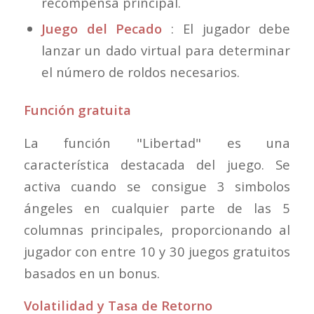
recompensa principal.
Juego del Pecado
: El jugador debe
lanzar un dado virtual para determinar
el número de roldos necesarios.
Función gratuita
La función "Libertad" es una
característica destacada del juego. Se
activa cuando se consigue 3 simbolos
ángeles en cualquier parte de las 5
columnas principales, proporcionando al
jugador con entre 10 y 30 juegos gratuitos
basados en un bonus.
Volatilidad y Tasa de Retorno