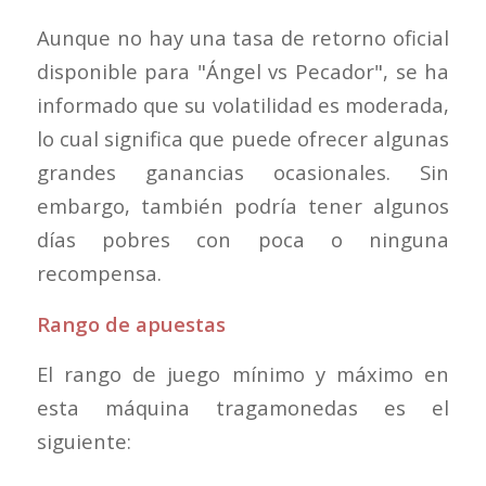
Aunque no hay una tasa de retorno oficial
disponible para "Ángel vs Pecador", se ha
informado que su volatilidad es moderada,
lo cual significa que puede ofrecer algunas
grandes ganancias ocasionales. Sin
embargo, también podría tener algunos
días pobres con poca o ninguna
recompensa.
Rango de apuestas
El rango de juego mínimo y máximo en
esta máquina tragamonedas es el
siguiente: