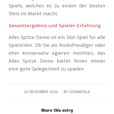
Spiels, welches es zu einem der besten
Slots im Markt macht.
Gesamtergebnis und Spieler-Erfahrung
Alles Spitze Demo ist ein Slot-Spiel für alle
Spielstilen. Ob Sie als Risikofreudiger oder
eher konservativ agieren möchten, das
Alles Spitze Demo bietet Ihnen immer
eine gute Gelegenheit zu spielen.
/
26 DECEMBER 2025
BY
JOHANGILA
Share this entry