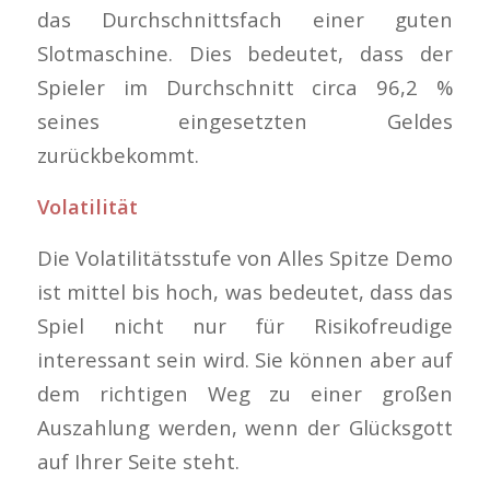
das Durchschnittsfach einer guten
Slotmaschine. Dies bedeutet, dass der
Spieler im Durchschnitt circa 96,2 %
seines eingesetzten Geldes
zurückbekommt.
Volatilität
Die Volatilitätsstufe von Alles Spitze Demo
ist mittel bis hoch, was bedeutet, dass das
Spiel nicht nur für Risikofreudige
interessant sein wird. Sie können aber auf
dem richtigen Weg zu einer großen
Auszahlung werden, wenn der Glücksgott
auf Ihrer Seite steht.