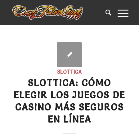
SLOTTICA
SLOTTICA: CÓMO
ELEGIR LOS JUEGOS DE
CASINO MÁS SEGUROS
EN LÍNEA