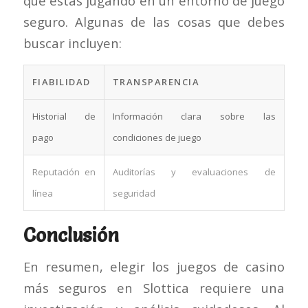
que estás jugando en un entorno de juego
seguro. Algunas de las cosas que debes
buscar incluyen:
FIABILIDAD
TRANSPARENCIA
Historial de
Información clara sobre las
pago
condiciones de juego
Reputación en
Auditorías y evaluaciones de
línea
seguridad
Conclusión
En resumen, elegir los juegos de casino
más seguros en Slottica requiere una