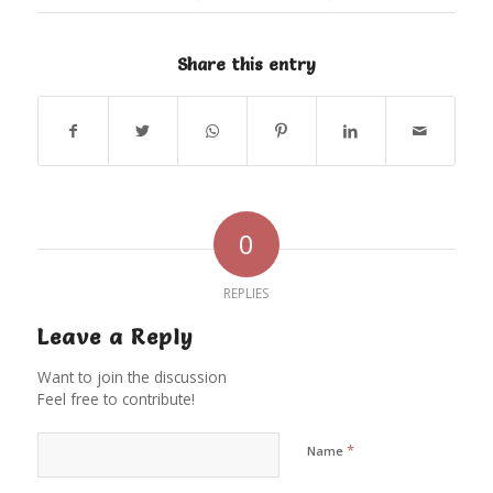
Share this entry
0
REPLIES
Leave a Reply
Want to join the discussion
Feel free to contribute!
*
Name