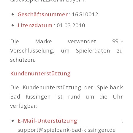
Geschäftsnummer
: 16GL0012
Lizenzdatum
: 01.03.2010
Die Marke verwendet SSL-
Verschlüsselung, um Spielerdaten zu
schützen.
Kundenunterstützung
Die Kundenunterstützung der Spielbank
Bad Kissingen ist rund um die Uhr
verfügbar:
E-Mail-Unterstützung
:
support@spielbank-bad-kissingen.de