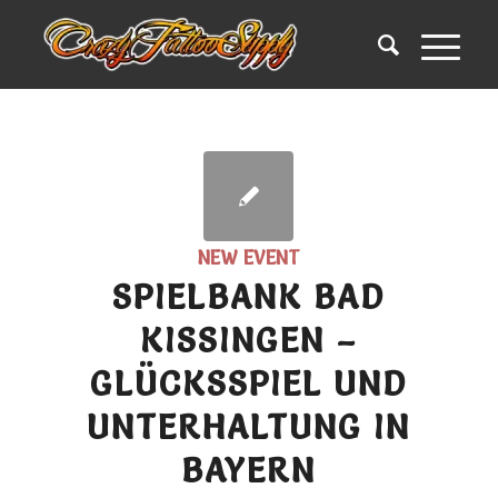
NEW EVENT
SPIELBANK BAD
KISSINGEN –
GLÜCKSSPIEL UND
UNTERHALTUNG IN
BAYERN