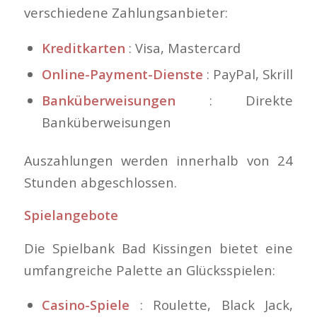
verschiedene Zahlungsanbieter:
Kreditkarten
: Visa, Mastercard
Online-Payment-Dienste
: PayPal, Skrill
Banküberweisungen
: Direkte
Banküberweisungen
Auszahlungen werden innerhalb von 24
Stunden abgeschlossen.
Spielangebote
Die Spielbank Bad Kissingen bietet eine
umfangreiche Palette an Glücksspielen:
Casino-Spiele
: Roulette, Black Jack,