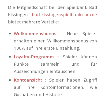
Die Mitgliedschaft bei der Spielbank Bad
Kissingen
bad-kissingenspielbank.com.de
bietet mehrere Vorteile:
Willkommensbonus
: Neue Spieler
erhalten einen Willkommensbonus von
100% auf ihre erste Einzahlung.
Loyalty-Programm
: Spieler können
Punkte sammeln und für
Auszeichnungen eintauschen.
Kontoansicht
: Spieler haben Zugriff
auf ihre Kontoinformationen, wie
Guthaben und Historie.