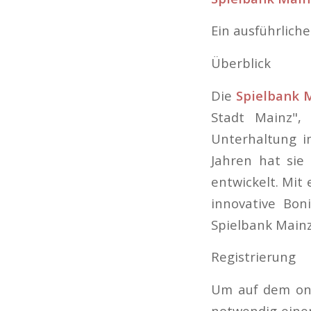
Ein ausführlich
Überblick
Die
Spielbank 
Stadt Mainz",
Unterhaltung i
Jahren hat sie
entwickelt. Mit
innovative Bon
Spielbank Mainz
Registrierung
Um auf dem onl
notwendig einen