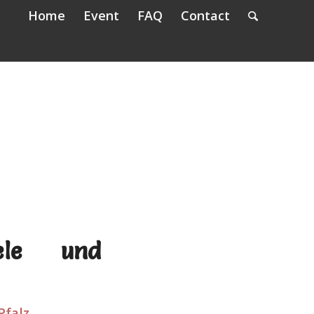
Home
Event
FAQ
Contact
ele und
Pfalz