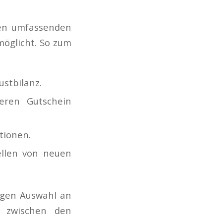
inen umfassenden
möglicht. So zum
ustbilanz.
eren Gutschein
tionen.
ellen von neuen
tigen Auswahl an
, zwischen den