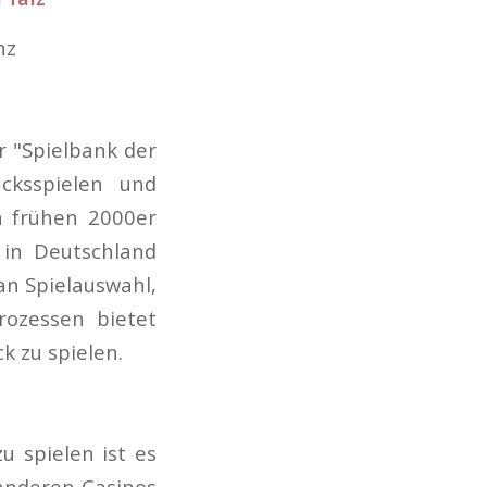
nz
r "Spielbank der
cksspielen und
n frühen 2000er
 in Deutschland
n Spielauswahl,
rozessen bietet
k zu spielen.
 spielen ist es
 anderen Casinos