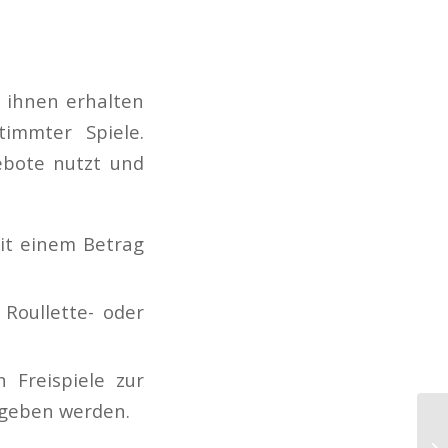
t ihnen erhalten
timmter Spiele.
ebote nutzt und
mit einem Betrag
 Roullette- oder
 Freispiele zur
gegeben werden.
S