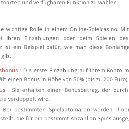
toarten und verfügbaren Funktion zu wählen.
ne wichtige Rolle in einem Online-Spielcasino. Mi
ei Ihren Einzahlungen oder beim Spielen bes
z ist ein Beispiel dafür, wie man diese Boniang
gibt:
sbonus
: Die erste Einzahlung auf Ihrem Konto 
lt einen Bonus in Höhe von 50% (bis zu 200 Euro).
nus
: Sie erhalten einen Bonusbetrag, der durch
ele verdoppelt wird.
: Bei bestimmten Spielautomaten werden Ihnen
stellt, die für ein bestimmt Anzahl an Spins aus