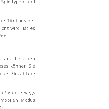
, Spieltypen und
ue Titel aus der
cht wird, ist es
fen.
t an, die einen
ieses können Sie
n der Einzahlung
lmäßig unterwegs
 mobilen Modus
rt.