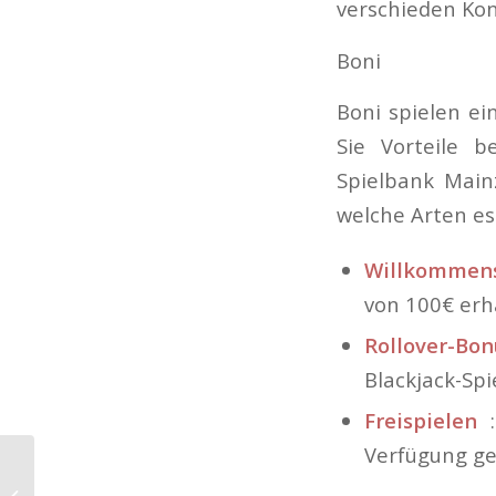
verschieden Kon
Boni
Boni spielen ei
Sie Vorteile b
Spielbank Main
welche Arten es 
Willkommen
von 100€ erhä
Rollover-Bo
Blackjack-Spi
Freispielen
Verfügung ge
Drop The Boss Game