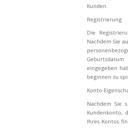
Kunden.
Registrierung
Die Registrier
Nachdem Sie auf
personenbezo
Geburtsdatum 
eingegeben hab
beginnen zu spi
Konto-Eigensch
Nachdem Sie si
Kundenkonto, d
Ihres Kontos fi