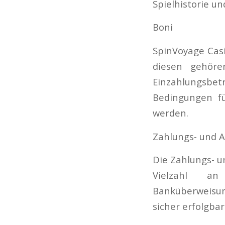
Spielhistorie u
Boni
SpinVoyage Casi
diesen gehör
Einzahlungsbe
Bedingungen f
werden.
Zahlungs- und 
Die Zahlungs- 
Vielzahl an 
Banküberweisun
sicher erfolgbar