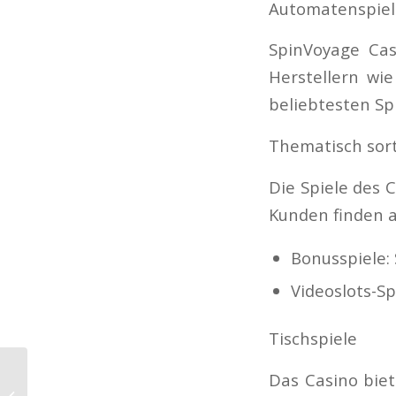
Automatenspiel
SpinVoyage Cas
Herstellern wi
beliebtesten Sp
Thematisch sort
Die Spiele des 
Kunden finden a
Bonusspiele:
Videoslots-S
Tischspiele
Das Casino biet
777Vault Casino