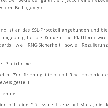
lechten Bedingungen.
no ist an das SSL-Protokoll angebunden und bie
umgebung für die Kunden. Die Plattform wird
andards wie RNG-Sicherheit sowie Regulierung
er Plattrforme
ziellen Zertifizierungstiteln und Revisionsberich
eweis gestellt.
lierung
no hält eine Glücksspiel-Lizenz auf Malta, die 