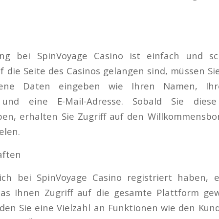
ung bei SpinVoyage Casino ist einfach und sch
 die Seite des Casinos gelangen sind, müssen Sie 
gene Daten eingeben wie Ihren Namen, Ihre
und eine E-Mail-Adresse. Sobald Sie diese
en, erhalten Sie Zugriff auf den Willkommensb
elen.
aften
ch bei SpinVoyage Casino registriert haben, e
as Ihnen Zugriff auf die gesamte Plattform gew
nden Sie eine Vielzahl an Funktionen wie den Kun