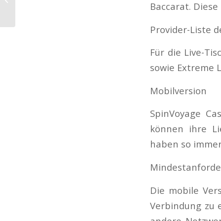
Baccarat. Diese
Provider-Liste d
Für die Live-Ti
sowie Extreme L
Mobilversion
SpinVoyage Casi
können ihre Li
haben so immer 
Mindestanforde
Die mobile Ver
Verbindung zu 
andere Netzwerk