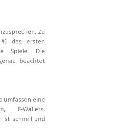
anzusprechen. Zu
 % des ersten
ge Spiele. Die
genau beachtet
o umfassen eine
n, E-Wallets,
ist schnell und