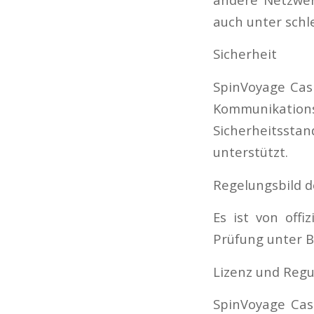
auch unter sch
Sicherheit
SpinVoyage Casi
Kommunikations
Sicherheitsst
unterstützt.
Regelungsbild d
Es ist von offi
Prüfung unter B
Lizenz und Regu
SpinVoyage Casi