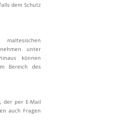
falls dem Schutz
 maltesischen
rnehmen unter
 hinaus können
 im Bereich des
 der per E-Mail
nen auch Fragen