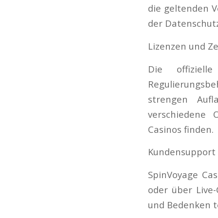
die geltenden V
der Datenschut
Lizenzen und Ze
Die offiziel
Regulierungs
strengen Aufl
verschiedene O
Casinos finden.
Kundensupport
SpinVoyage Cas
oder über Live
und Bedenken te