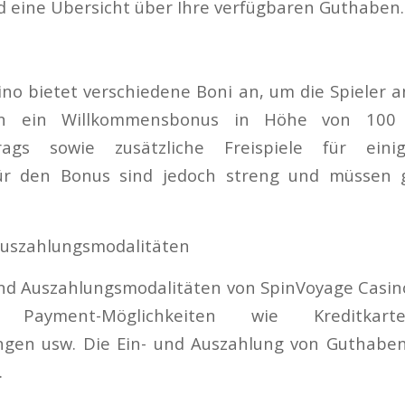
nd eine Übersicht über Ihre verfügbaren Guthaben.
no bietet verschiedene Boni an, um die Spieler 
en ein Willkommensbonus in Höhe von 100
trags sowie zusätzliche Freispiele für eini
ür den Bonus sind jedoch streng und müssen 
Auszahlungsmodalitäten
und Auszahlungsmodalitäten von SpinVoyage Casin
Payment-Möglichkeiten wie Kreditkarte
gen usw. Die Ein- und Auszahlung von Guthaben 
.