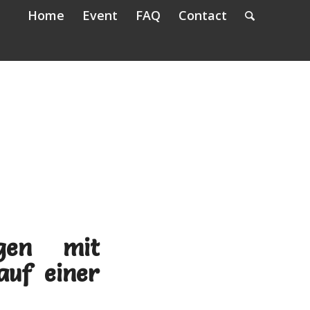
Home
Event
FAQ
Contact
gen mit
auf einer